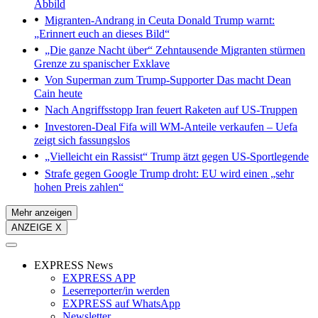
Abbild
Migranten-Andrang in Ceuta
Donald Trump warnt:
„Erinnert euch an dieses Bild“
„Die ganze Nacht über“
Zehntausende Migranten stürmen
Grenze zu spanischer Exklave
Von Superman zum Trump-Supporter
Das macht Dean
Cain heute
Nach Angriffsstopp
Iran feuert Raketen auf US-Truppen
Investoren-Deal
Fifa will WM-Anteile verkaufen – Uefa
zeigt sich fassungslos
„Vielleicht ein Rassist“
Trump ätzt gegen US-Sportlegende
Strafe gegen Google
Trump droht: EU wird einen „sehr
hohen Preis zahlen“
Mehr anzeigen
ANZEIGE X
EXPRESS News
EXPRESS APP
Leserreporter/in werden
EXPRESS auf WhatsApp
Newsletter