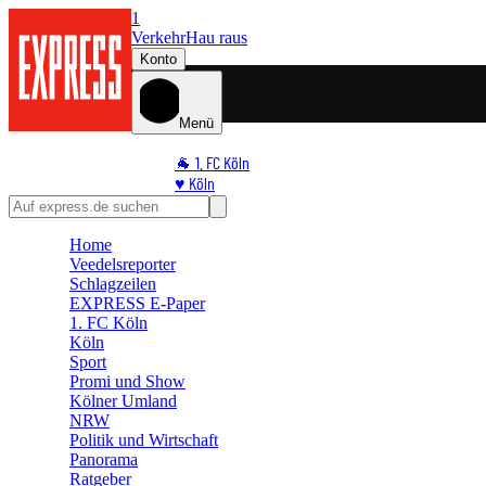
1
Verkehr
Hau raus
Konto
Menü
🐐 1. FC Köln
♥️ Köln
⭐ Promi
🏆 Sport
Home
🛒 Shoppingwelt
Veedelsreporter
🧩 Spiele
Schlagzeilen
EXPRESS E-Paper
1. FC Köln
Köln
Sport
Promi und Show
Kölner Umland
NRW
Politik und Wirtschaft
Panorama
Ratgeber