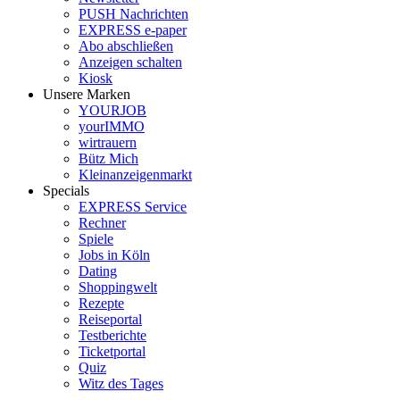
PUSH Nachrichten
EXPRESS e-paper
Abo abschließen
Anzeigen schalten
Kiosk
Unsere Marken
YOURJOB
yourIMMO
wirtrauern
Bütz Mich
Kleinanzeigenmarkt
Specials
EXPRESS Service
Rechner
Spiele
Jobs in Köln
Dating
Shoppingwelt
Rezepte
Reiseportal
Testberichte
Ticketportal
Quiz
Witz des Tages