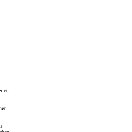
itet.
ner
ns