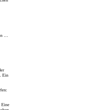
schen
den …
der
. Ein
fen:
 Eine
 oben