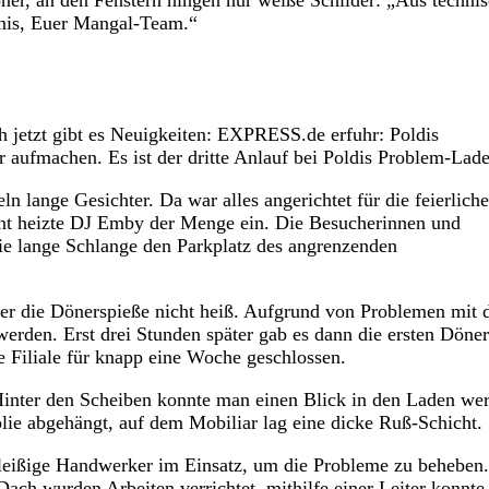
ner, an den Fenstern hingen nur weiße Schilder: „Aus techni
dnis, Euer Mangal-Team.“
h jetzt gibt es Neuigkeiten: EXPRESS.de erfuhr: Poldis
r aufmachen. Es ist der dritte Anlauf bei Poldis Problem-La
 lange Gesichter. Da war alles angerichtet für die feierliche
nt heizte DJ Emby der Menge ein. Die Besucherinnen und
ie lange Schlange den Parkplatz des angrenzenden
er die Dönerspieße nicht heiß. Aufgrund von Problemen mit 
erden. Erst drei Stunden später gab es dann die ersten Döner
 Filiale für knapp eine Woche geschlossen.
Hinter den Scheiben konnte man einen Blick in den Laden wer
lie abgehängt, auf dem Mobiliar lag eine dicke Ruß-Schicht.
leißige Handwerker im Einsatz, um die Probleme zu beheben.
Dach wurden Arbeiten verrichtet, mithilfe einer Leiter konnte