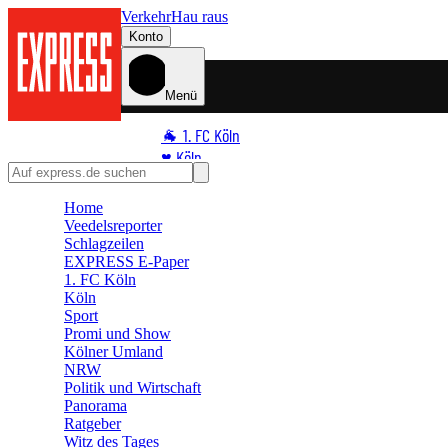
Verkehr
Hau raus
Konto
Menü
🐐 1. FC Köln
♥️ Köln
⭐ Promi
Home
🏆 Sport
Veedelsreporter
🛒 Shoppingwelt
Schlagzeilen
🧩 Spiele
EXPRESS E-Paper
1. FC Köln
Köln
Sport
Promi und Show
Kölner Umland
NRW
Politik und Wirtschaft
Panorama
Ratgeber
Witz des Tages