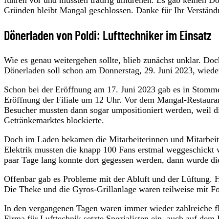
fuhren vor und mussten traurig umdrehen. Es gab keinen Dö
Gründen bleibt Mangal geschlossen. Danke für Ihr Verstän
Dönerladen von Poldi: Lufttechniker im Einsatz
Wie es genau weitergehen sollte, blieb zunächst unklar. Doc
Dönerladen soll schon am Donnerstag, 29. Juni 2023, wiede
Schon bei der Eröffnung am 17. Juni 2023 gab es in Stommeln
Eröffnung der Filiale um 12 Uhr. Vor dem Mangal-Restaura
Besucher mussten dann sogar umpositioniert werden, weil d
Getränkemarktes blockierte.
Doch im Laden bekamen die Mitarbeiterinnen und Mitarbeit
Elektrik mussten die knapp 100 Fans erstmal weggeschickt w
paar Tage lang konnte dort gegessen werden, dann wurde die
Offenbar gab es Probleme mit der Abluft und der Lüftung. 
Die Theke und die Gyros-Grillanlage waren teilweise mit Fo
In den vergangenen Tagen waren immer wieder zahlreiche f
Firma für Lufttechnik setzte Spezialisten ein, auch auf dem 