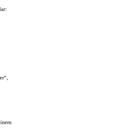
ar:
er“,
einem