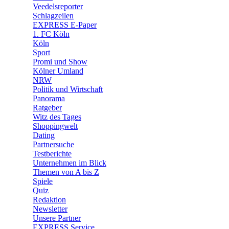
Veedelsreporter
🛒 Shoppingwelt
Schlagzeilen
🧩 Spiele
EXPRESS E-Paper
1. FC Köln
Köln
Sport
Promi und Show
Kölner Umland
NRW
Politik und Wirtschaft
Panorama
Ratgeber
Witz des Tages
Shoppingwelt
Dating
Partnersuche
Testberichte
Unternehmen im Blick
Themen von A bis Z
Spiele
Quiz
Redaktion
Newsletter
Unsere Partner
EXPRESS Service