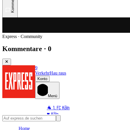
Kommentare
Express · Community
Kommentare · 0
9
Verkehr
Hau raus
Konto
Menü
🐐 1. FC Köln
♥️ Köln
⭐ Promi
Home
🏆 Sport