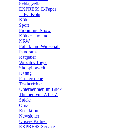
🧩 Spiele
Schlagzeilen
EXPRESS E-Paper
1. FC Köln
Köln
Sport
Promi und Show
Kölner Umland
NRW
Politik und Wirtschaft
Panorama
Ratgeber
Witz des Tages
Shoppingwelt
Dating
Partnersuche
Testberichte
Unternehmen im Blick
Themen von A bis Z
Spiele
Quiz
Redaktion
Newsletter
Unsere Partner
EXPRESS Service