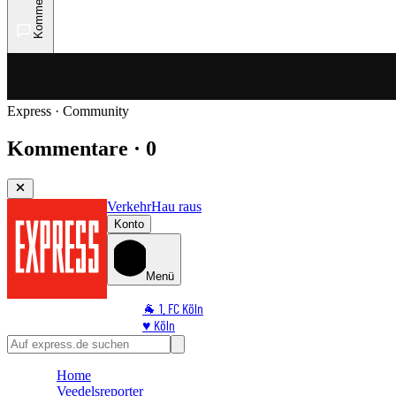
Kommentare
Express · Community
Kommentare · 0
Verkehr
Hau raus
Konto
Menü
🐐 1. FC Köln
♥️ Köln
⭐ Promi
🏆 Sport
Home
🛒 Shoppingwelt
Veedelsreporter