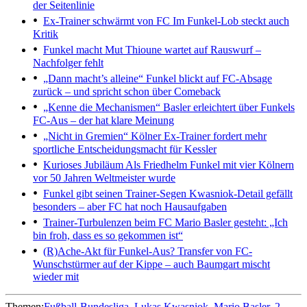
der Seitenlinie
Ex-Trainer schwärmt von FC
Im Funkel-Lob steckt auch
Kritik
Funkel macht Mut
Thioune wartet auf Rauswurf –
Nachfolger fehlt
„Dann macht’s alleine“
Funkel blickt auf FC-Absage
zurück – und spricht schon über Comeback
„Kenne die Mechanismen“
Basler erleichtert über Funkels
FC-Aus – der hat klare Meinung
„Nicht in Gremien“
Kölner Ex-Trainer fordert mehr
sportliche Entscheidungsmacht für Kessler
Kurioses Jubiläum
Als Friedhelm Funkel mit vier Kölnern
vor 50 Jahren Weltmeister wurde
Funkel gibt seinen Trainer-Segen
Kwasniok-Detail gefällt
besonders – aber FC hat noch Hausaufgaben
Trainer-Turbulenzen beim FC
Mario Basler gesteht: „Ich
bin froh, dass es so gekommen ist“
(R)Ache-Akt für Funkel-Aus?
Transfer von FC-
Wunschstürmer auf der Kippe – auch Baumgart mischt
wieder mit
Themen:
Fußball-Bundesliga
Lukas Kwasniok
Mario Basler
2.