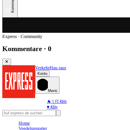
Kommentare
Express · Community
Kommentare · 0
Verkehr
Hau raus
Konto
Menü
🐐 1. FC Köln
♥️ Köln
⭐ Promi
🏆 Sport
Home
🛒 Shoppingwelt
Veedelsreporter