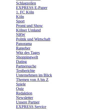
🧩 Spiele
Schlagzeilen
EXPRESS E-Paper
1. FC Köln
Köln
Sport
Promi und Show
Kölner Umland
NRW
Politik und Wirtschaft
Panorama
Ratgeber
Witz des Tages
Shoppingwelt
Dating
Partnersuche
Testberichte
Unternehmen im Blick
Themen von A bis Z
Spiele
Quiz
Redaktion
Newsletter
Unsere Partner
EXPRESS Service