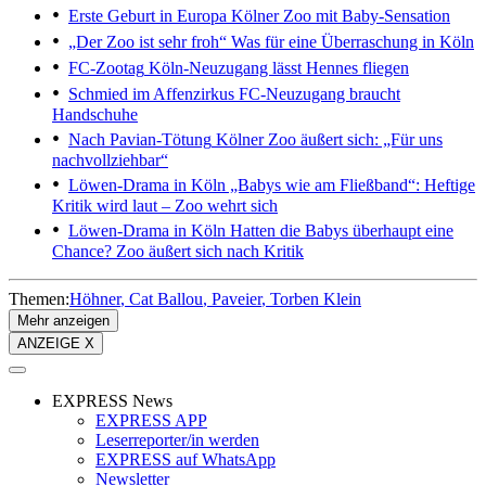
Erste Geburt in Europa
Kölner Zoo mit Baby-Sensation
„Der Zoo ist sehr froh“
Was für eine Überraschung in Köln
FC-Zootag
Köln-Neuzugang lässt Hennes fliegen
Schmied im Affenzirkus
FC-Neuzugang braucht
Handschuhe
Nach Pavian-Tötung
Kölner Zoo äußert sich: „Für uns
nachvollziehbar“
Löwen-Drama in Köln
„Babys wie am Fließband“: Heftige
Kritik wird laut – Zoo wehrt sich
Löwen-Drama in Köln
Hatten die Babys überhaupt eine
Chance? Zoo äußert sich nach Kritik
Themen:
Höhner
Cat Ballou
Paveier
Torben Klein
Mehr anzeigen
ANZEIGE X
EXPRESS News
EXPRESS APP
Leserreporter/in werden
EXPRESS auf WhatsApp
Newsletter