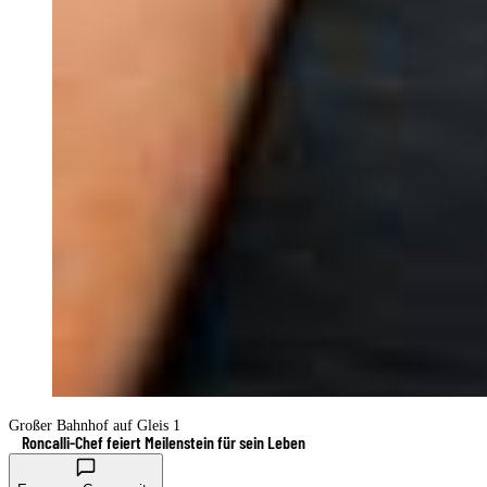
Großer Bahnhof auf Gleis 1
Roncalli-Chef feiert Meilenstein für sein Leben