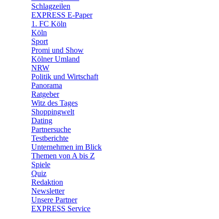
🧩 Spiele
Schlagzeilen
EXPRESS E-Paper
1. FC Köln
Köln
Sport
Promi und Show
Kölner Umland
NRW
Politik und Wirtschaft
Panorama
Ratgeber
Witz des Tages
Shoppingwelt
Dating
Partnersuche
Testberichte
Unternehmen im Blick
Themen von A bis Z
Spiele
Quiz
Redaktion
Newsletter
Unsere Partner
EXPRESS Service