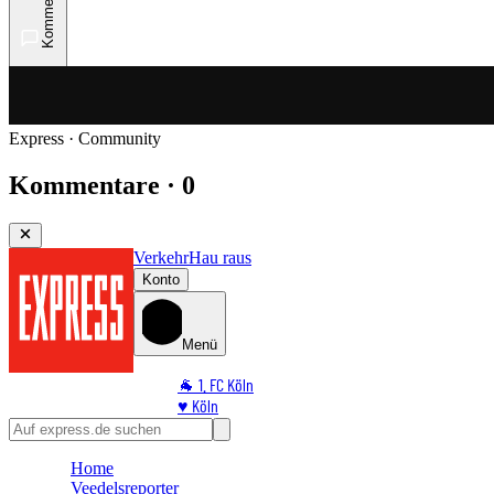
Kommentare
Express · Community
Kommentare · 0
Verkehr
Hau raus
Konto
Menü
🐐 1. FC Köln
♥️ Köln
⭐ Promi
🏆 Sport
Home
🛒 Shoppingwelt
Veedelsreporter