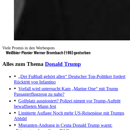
Viele Promis in den Werbespots
Weißbier-Pionier Werner Brombach (†86) gestorben
Alles zum Thema
Donald Trump
„Der Fußball gehört allen“
Deutscher Top-Politiker fordert
Rücktritt von Infantino
Vorfall wird untersucht
Kam „Marine One“ mit Trump
Passagierflugzeug zu nahe?
Golfplatz auspioniert?
Polizei nimmt vor Trump-Auftritt
bewaffneten Mann fest
Limitierte Auflage
Noch mehr US-Reisepässe mit Trumps
Abbild
Migranten-Andrang in Ceuta
Donald Trump warnt: