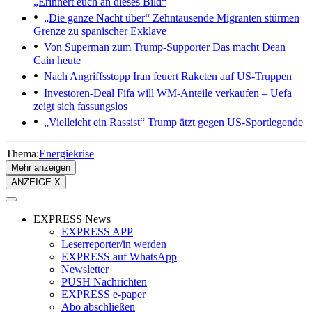
„Erinnert euch an dieses Bild“
„Die ganze Nacht über“
Zehntausende Migranten stürmen
Grenze zu spanischer Exklave
Von Superman zum Trump-Supporter
Das macht Dean
Cain heute
Nach Angriffsstopp
Iran feuert Raketen auf US-Truppen
Investoren-Deal
Fifa will WM-Anteile verkaufen – Uefa
zeigt sich fassungslos
„Vielleicht ein Rassist“
Trump ätzt gegen US-Sportlegende
Thema:
Energiekrise
Mehr anzeigen
ANZEIGE X
EXPRESS News
EXPRESS APP
Leserreporter/in werden
EXPRESS auf WhatsApp
Newsletter
PUSH Nachrichten
EXPRESS e-paper
Abo abschließen