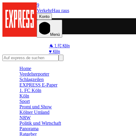
9
Verkehr
Hau raus
Konto
Menü
🐐 1. FC Köln
♥️ Köln
⭐ Promi
🏆 Sport
Home
🛒 Shoppingwelt
Veedelsreporter
🧩 Spiele
Schlagzeilen
EXPRESS E-Paper
1. FC Köln
Köln
Sport
Promi und Show
Kölner Umland
NRW
Politik und Wirtschaft
Panorama
Ratgeber