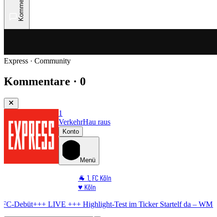
Kommentare
Express · Community
Kommentare · 0
1
Verkehr
Hau raus
Konto
Menü
🐐 1. FC Köln
♥️ Köln
⭐ Promi
LIVE +++
Highlight-Test im Ticker
Startelf da – WM-Star gibt FC-Deb
🏆 Sport