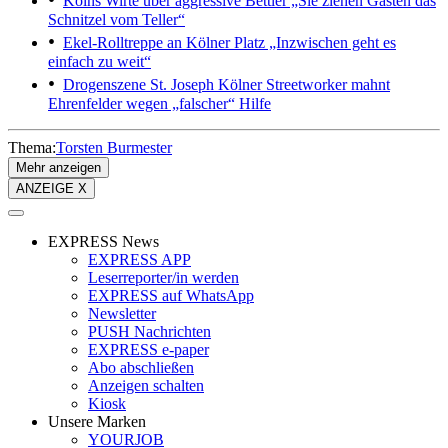
Kölns Wirte über aggressive Bettler
„Sie ziehen Gästen das
Schnitzel vom Teller“
Ekel-Rolltreppe an Kölner Platz
„Inzwischen geht es
einfach zu weit“
Drogenszene St. Joseph
Kölner Streetworker mahnt
Ehrenfelder wegen „falscher“ Hilfe
Thema:
Torsten Burmester
Mehr anzeigen
ANZEIGE X
EXPRESS News
EXPRESS APP
Leserreporter/in werden
EXPRESS auf WhatsApp
Newsletter
PUSH Nachrichten
EXPRESS e-paper
Abo abschließen
Anzeigen schalten
Kiosk
Unsere Marken
YOURJOB