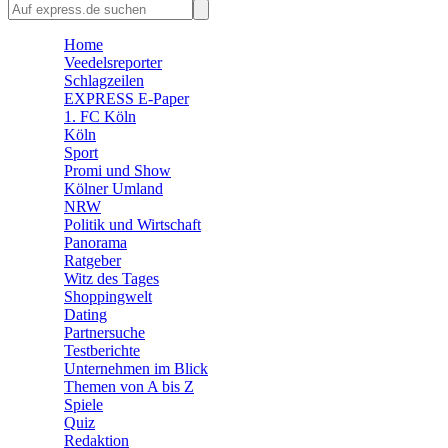
🛒 Shoppingwelt
🧩 Spiele
Home
Veedelsreporter
Schlagzeilen
EXPRESS E-Paper
1. FC Köln
Köln
Sport
Promi und Show
Kölner Umland
NRW
Politik und Wirtschaft
Panorama
Ratgeber
Witz des Tages
Shoppingwelt
Dating
Partnersuche
Testberichte
Unternehmen im Blick
Themen von A bis Z
Spiele
Quiz
Redaktion