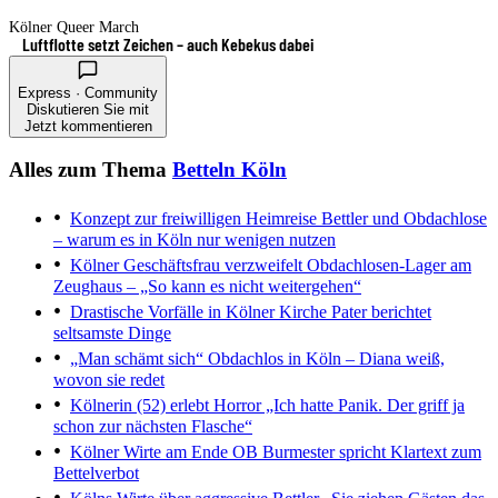
Kölner Queer March
Luftflotte setzt Zeichen – auch Kebekus dabei
Express · Community
Diskutieren Sie mit
Jetzt kommentieren
Alles zum Thema
Betteln Köln
Konzept zur freiwilligen Heimreise
Bettler und Obdachlose
– warum es in Köln nur wenigen nutzen
Kölner Geschäftsfrau verzweifelt
Obdachlosen-Lager am
Zeughaus – „So kann es nicht weitergehen“
Drastische Vorfälle in Kölner Kirche
Pater berichtet
seltsamste Dinge
„Man schämt sich“
Obdachlos in Köln – Diana weiß,
wovon sie redet
Kölnerin (52) erlebt Horror
„Ich hatte Panik. Der griff ja
schon zur nächsten Flasche“
Kölner Wirte am Ende
OB Burmester spricht Klartext zum
Bettelverbot