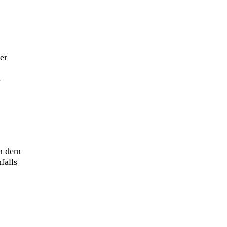
er
s
in dem
falls