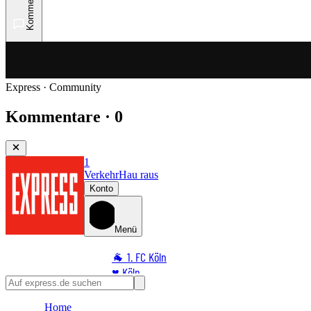
Kommentare
Express · Community
Kommentare · 0
1
Verkehr
Hau raus
Konto
Menü
🐐 1. FC Köln
♥️ Köln
⭐ Promi
Home
🏆 Sport