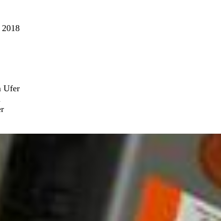
r 2018
m Ufer
n
er