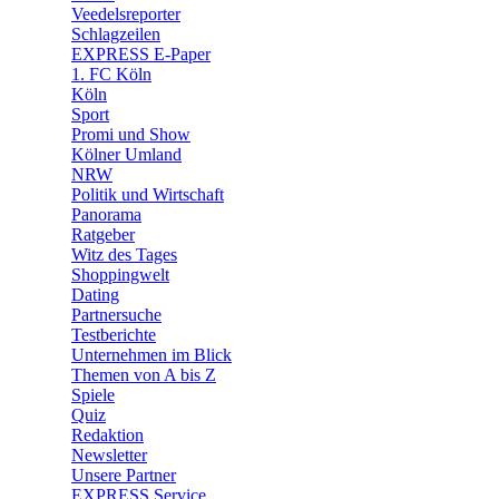
Veedelsreporter
🛒 Shoppingwelt
Schlagzeilen
🧩 Spiele
EXPRESS E-Paper
1. FC Köln
Köln
Sport
Promi und Show
Kölner Umland
NRW
Politik und Wirtschaft
Panorama
Ratgeber
Witz des Tages
Shoppingwelt
Dating
Partnersuche
Testberichte
Unternehmen im Blick
Themen von A bis Z
Spiele
Quiz
Redaktion
Newsletter
Unsere Partner
EXPRESS Service