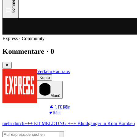
Kommentare
Express · Community
Kommentare · 0
Verkehr
Hau raus
Konto
Menü
🐐 1. FC Köln
♥️ Köln
⭐ Promi
LMELDUNG +++
Blindgänger in Köln
Bombe im Rhein! Hier kommt k
🏆 Sport
🛒 Shoppingwelt