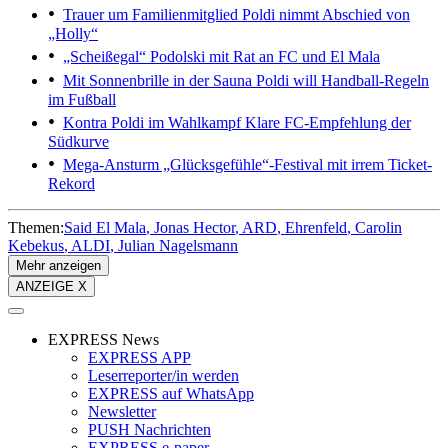
Trauer um Familienmitglied
Poldi nimmt Abschied von
„Holly“
„Scheißegal“
Podolski mit Rat an FC und El Mala
Mit Sonnenbrille in der Sauna
Poldi will Handball-Regeln
im Fußball
Kontra Poldi im Wahlkampf
Klare FC-Empfehlung der
Südkurve
Mega-Ansturm
„Glücksgefühle“-Festival mit irrem Ticket-
Rekord
Themen:
Said El Mala
Jonas Hector
ARD
Ehrenfeld
Carolin
Kebekus
ALDI
Julian Nagelsmann
Mehr anzeigen
ANZEIGE X
EXPRESS News
EXPRESS APP
Leserreporter/in werden
EXPRESS auf WhatsApp
Newsletter
PUSH Nachrichten
EXPRESS e-paper