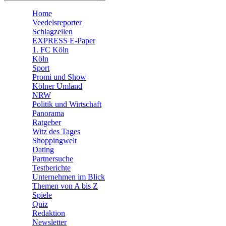
🧩 Spiele
Home
Veedelsreporter
Schlagzeilen
EXPRESS E-Paper
1. FC Köln
Köln
Sport
Promi und Show
Kölner Umland
NRW
Politik und Wirtschaft
Panorama
Ratgeber
Witz des Tages
Shoppingwelt
Dating
Partnersuche
Testberichte
Unternehmen im Blick
Themen von A bis Z
Spiele
Quiz
Redaktion
Newsletter