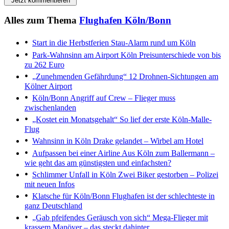
Jetzt kommentieren
Alles zum Thema
Flughafen Köln/Bonn
Start in die Herbstferien
Stau-Alarm rund um Köln
Park-Wahnsinn am Airport Köln
Preisunterschiede von bis
zu 262 Euro
„Zunehmenden Gefährdung“
12 Drohnen-Sichtungen am
Kölner Airport
Köln/Bonn
Angriff auf Crew – Flieger muss
zwischenlanden
„Kostet ein Monatsgehalt“
So lief der erste Köln-Malle-
Flug
Wahnsinn in Köln
Drake gelandet – Wirbel am Hotel
Aufpassen bei einer Airline
Aus Köln zum Ballermann –
wie geht das am günstigsten und einfachsten?
Schlimmer Unfall in Köln
Zwei Biker gestorben – Polizei
mit neuen Infos
Klatsche für Köln/Bonn
Flughafen ist der schlechteste in
ganz Deutschland
„Gab pfeifendes Geräusch von sich“
Mega-Flieger mit
krassem Manöver – das steckt dahinter