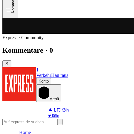
Kommentare
Express · Community
Kommentare · 0
1
Verkehr
Hau raus
Konto
Menü
🐐 1. FC Köln
♥️ Köln
⭐ Promi
🏆 Sport
Home