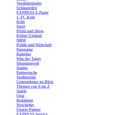
🛒 Shoppingwelt
Veedelsreporter
🧩 Spiele
Schlagzeilen
EXPRESS E-Paper
1. FC Köln
Köln
Sport
Promi und Show
Kölner Umland
NRW
Politik und Wirtschaft
Panorama
Ratgeber
Witz des Tages
Shoppingwelt
Dating
Partnersuche
Testberichte
Unternehmen im Blick
Themen von A bis Z
Spiele
Quiz
Redaktion
Newsletter
Unsere Partner
EXPRESS Service