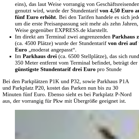
eins), das laut Weise vorrangig von Geschäftsreisende
genutzt wird, wurde der Stundentarif
von
4,50 Euro a
fünf Euro erhöht
. Bei den Tarifen handele es sich je
um die erste Preisanpassung seit mehr als zehn Jahren,
Weise gegenüber EXPRESS.de klarstellt.
Im direkt am Terminal zwei angrenzenden
Parkhaus z
(ca. 4500 Plätze) wurde der Stundentarif
von drei auf 
Euro
„moderat angepasst“.
Im
Parkhaus drei
(ca. 6500 Stellplätze), das sich run
350 Meter entfernt vom Terminal befindet, beträgt der
günstigste Stundentarif drei Euro
pro Stunde
Bei den Parkplätzen P1K und P32, sowie Parkhaus P1A
und Parkplatz P20, kostet das Parken nun bis zu 30
Minuten fünf Euro. Ebenso sieht es bei Parkplatz P-Nord
aus, der vorrangig für Pkw mit Übergröße geeignet ist.