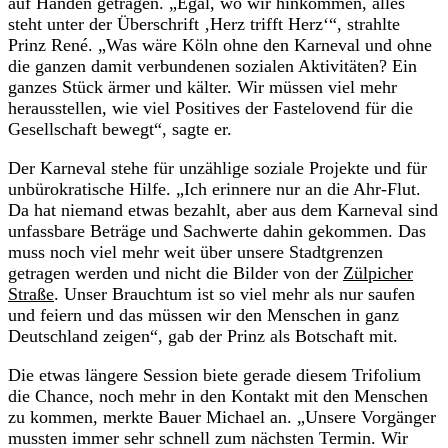
auf Händen getragen. „Egal, wo wir hinkommen, alles
steht unter der Überschrift ‚Herz trifft Herz‘“, strahlte
Prinz René. „Was wäre Köln ohne den Karneval und ohne
die ganzen damit verbundenen sozialen Aktivitäten? Ein
ganzes Stück ärmer und kälter. Wir müssen viel mehr
herausstellen, wie viel Positives der Fastelovend für die
Gesellschaft bewegt“, sagte er.
Der Karneval stehe für unzählige soziale Projekte und für
unbürokratische Hilfe. „Ich erinnere nur an die Ahr-Flut.
Da hat niemand etwas bezahlt, aber aus dem Karneval sind
unfassbare Beträge und Sachwerte dahin gekommen. Das
muss noch viel mehr weit über unsere Stadtgrenzen
getragen werden und nicht die Bilder von der
Zülpicher
Straße
. Unser Brauchtum ist so viel mehr als nur saufen
und feiern und das müssen wir den Menschen in ganz
Deutschland zeigen“, gab der Prinz als Botschaft mit.
Die etwas längere Session biete gerade diesem Trifolium
die Chance, noch mehr in den Kontakt mit den Menschen
zu kommen, merkte Bauer Michael an. „Unsere Vorgänger
mussten immer sehr schnell zum nächsten Termin. Wir