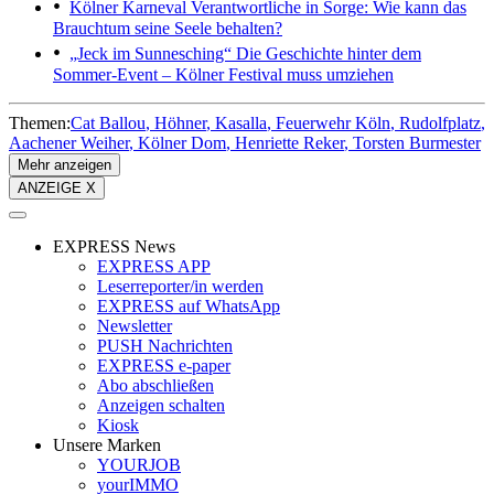
Kölner Karneval
Verantwortliche in Sorge: Wie kann das
Brauchtum seine Seele behalten?
„Jeck im Sunnesching“
Die Geschichte hinter dem
Sommer-Event – Kölner Festival muss umziehen
Themen:
Cat Ballou
Höhner
Kasalla
Feuerwehr Köln
Rudolfplatz
Aachener Weiher
Kölner Dom
Henriette Reker
Torsten Burmester
Mehr anzeigen
ANZEIGE X
EXPRESS News
EXPRESS APP
Leserreporter/in werden
EXPRESS auf WhatsApp
Newsletter
PUSH Nachrichten
EXPRESS e-paper
Abo abschließen
Anzeigen schalten
Kiosk
Unsere Marken
YOURJOB
yourIMMO