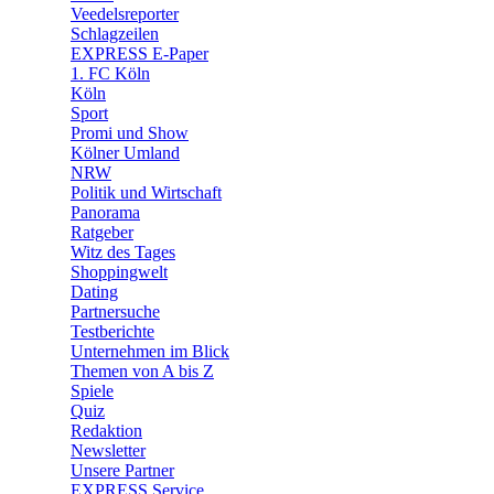
🛒 Shoppingwelt
Veedelsreporter
🧩 Spiele
Schlagzeilen
EXPRESS E-Paper
1. FC Köln
Köln
Sport
Promi und Show
Kölner Umland
NRW
Politik und Wirtschaft
Panorama
Ratgeber
Witz des Tages
Shoppingwelt
Dating
Partnersuche
Testberichte
Unternehmen im Blick
Themen von A bis Z
Spiele
Quiz
Redaktion
Newsletter
Unsere Partner
EXPRESS Service