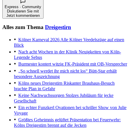
Express · Community
Diskutieren Sie mit
Jetzt kommentieren
Alles zum Thema
Dreigestirn
Kölner Karneval 2026
Alle Kölner Veedelszüge auf einen
Blick
Nach acht Wochen in der Klinik
Neuigkeiten von Köln-
Legende Sebus
Burmester kontert witzig
FK-Präsident mit OB-Versprecher
„So schnell werdet ihr mich nicht los“
Bütt-Star erhält
besondere Auszeichnung
Kölns neues Dreigestirn
Riskanter Brauhaus-Besuch
brachte Plan in Gefahr
Keine Nachwuchssorgen
Stolzes Jubiläum für jecke
Gesellschaft
Ein echter Funzkerl
Ovationen bei schriller Show von Julie
Voyage
Größtes Geheimnis gelüftet
Präsentation bei Feuerwehr:
Kölns Dreigestirn brennt auf die Jecken