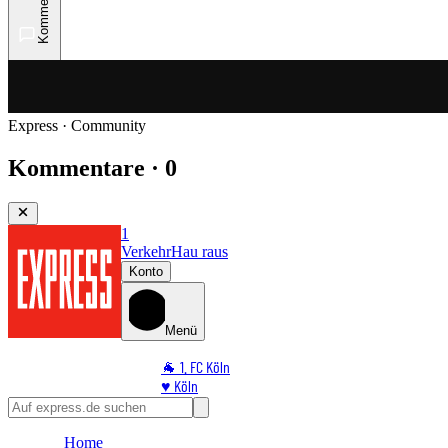
Kommentare
Express · Community
Kommentare · 0
1
Verkehr
Hau raus
Konto
Menü
🐐 1. FC Köln
♥️ Köln
⭐ Promi
🏆 Sport
Home