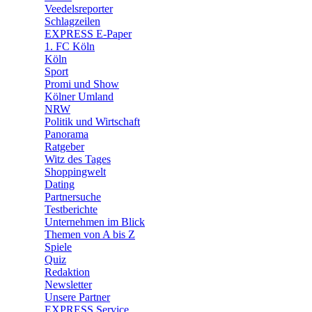
🛒 Shoppingwelt
Veedelsreporter
🧩 Spiele
Schlagzeilen
EXPRESS E-Paper
1. FC Köln
Köln
Sport
Promi und Show
Kölner Umland
NRW
Politik und Wirtschaft
Panorama
Ratgeber
Witz des Tages
Shoppingwelt
Dating
Partnersuche
Testberichte
Unternehmen im Blick
Themen von A bis Z
Spiele
Quiz
Redaktion
Newsletter
Unsere Partner
EXPRESS Service