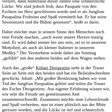
verliert, dann hinterlässt dieser immer eine schmerzliche
Lücke. Wir sind jedoch froh, dass Pasquale von den
Eschern ins Herz geschlossen wurde und er als Jungfrau
Pasqualina Frohsinn und Spaß vermittelt hat. Er hat seine
Sessionszeit und die Bühne genossen“, heißt es darin.
Daher möchte man in seinem Sinne den Menschen noch
eine Freude machen, „auch wenn unsere Herzen traurig
sind. Er wird dabei immer bei uns sein, sei es in unserem
Mottolied, als auch als kleiner Italiener in unserem
Medley.“ Der Verstorbene würde daher am Sonntag
„gefühlt“ mit den anderen beiden auf dem Wagen stehen.
Auch das „große“
Kölner Dreigestirn
steht in der Trauer
Seite an Seite mit den beiden und hat ein Beileidsschreiben
geschickt. Inhalt: „Mit großer Bestürzung haben wir vom
Tod der Jungfrau Pasqualina gehört und teilen die Trauer
des Escher Dreigestirns. Aus eigener Erfahrung wissen wir,
wie sehr die Freude am gemeinsamen Amt
zusammenschweißt. Zusammen möchte man Lebensfreude
und Spaß verbreiten, nun ist einer plötzlich aus der Mitte
gerissen worden, und die Lücke ist tief und schmerzlich.