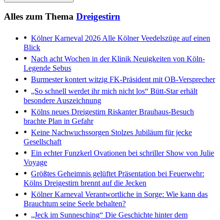
Alles zum Thema
Dreigestirn
Kölner Karneval 2026
Alle Kölner Veedelszüge auf einen
Blick
Nach acht Wochen in der Klinik
Neuigkeiten von Köln-
Legende Sebus
Burmester kontert witzig
FK-Präsident mit OB-Versprecher
„So schnell werdet ihr mich nicht los“
Bütt-Star erhält
besondere Auszeichnung
Kölns neues Dreigestirn
Riskanter Brauhaus-Besuch
brachte Plan in Gefahr
Keine Nachwuchssorgen
Stolzes Jubiläum für jecke
Gesellschaft
Ein echter Funzkerl
Ovationen bei schriller Show von Julie
Voyage
Größtes Geheimnis gelüftet
Präsentation bei Feuerwehr:
Kölns Dreigestirn brennt auf die Jecken
Kölner Karneval
Verantwortliche in Sorge: Wie kann das
Brauchtum seine Seele behalten?
„Jeck im Sunnesching“
Die Geschichte hinter dem