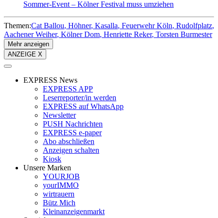
Sommer-Event – Kölner Festival muss umziehen
Themen:
Cat Ballou
Höhner
Kasalla
Feuerwehr Köln
Rudolfplatz
Aachener Weiher
Kölner Dom
Henriette Reker
Torsten Burmester
Mehr anzeigen
ANZEIGE X
EXPRESS News
EXPRESS APP
Leserreporter/in werden
EXPRESS auf WhatsApp
Newsletter
PUSH Nachrichten
EXPRESS e-paper
Abo abschließen
Anzeigen schalten
Kiosk
Unsere Marken
YOURJOB
yourIMMO
wirtrauern
Bütz Mich
Kleinanzeigenmarkt