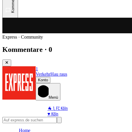
Kommentare
Express · Community
Kommentare · 0
1
Verkehr
Hau raus
Konto
Menü
🐐 1. FC Köln
♥️ Köln
⭐ Promi
🏆 Sport
Home