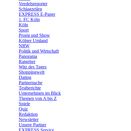
Veedelsreporter
🛒 Shoppingwelt
Schlagzeilen
🧩 Spiele
EXPRESS E-Paper
1. FC Köln
Köln
Sport
Promi und Show
Kölner Umland
NRW
Politik und Wirtschaft
Panorama
Ratgeber
Witz des Tages
Shoppingwelt
Dating
Partnersuche
Testberichte
Unternehmen im Blick
Themen von A bis Z
Spiele
Quiz
Redaktion
Newsletter
Unsere Partner
EXPRESS Service