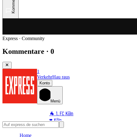
Kommentare
Express · Community
Kommentare · 0
1
Verkehr
Hau raus
Konto
Menü
🐐 1. FC Köln
♥️ Köln
⭐ Promi
Home
🏆 Sport