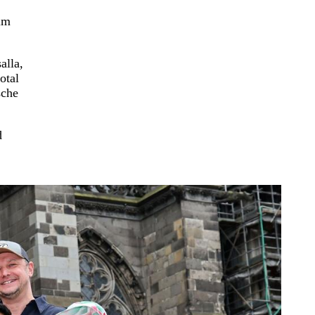
im
alla,
otal
sche
d