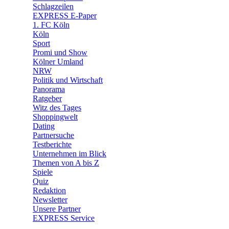
🧩 Spiele
Schlagzeilen
EXPRESS E-Paper
1. FC Köln
Köln
Sport
Promi und Show
Kölner Umland
NRW
Politik und Wirtschaft
Panorama
Ratgeber
Witz des Tages
Shoppingwelt
Dating
Partnersuche
Testberichte
Unternehmen im Blick
Themen von A bis Z
Spiele
Quiz
Redaktion
Newsletter
Unsere Partner
EXPRESS Service