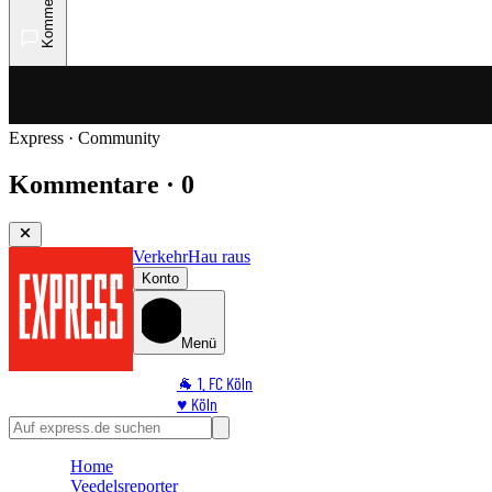
Kommentare
Express · Community
Kommentare · 0
Verkehr
Hau raus
Konto
Menü
🐐 1. FC Köln
♥️ Köln
⭐ Promi
🏆 Sport
Home
🛒 Shoppingwelt
Veedelsreporter