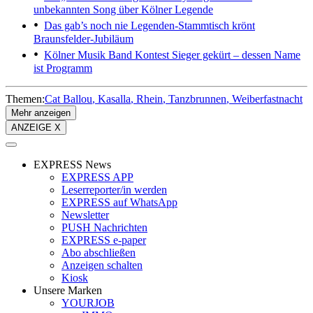
unbekannten Song über Kölner Legende
Das gab’s noch nie
Legenden-Stammtisch krönt
Braunsfelder-Jubiläum
Kölner Musik Band Kontest
Sieger gekürt – dessen Name
ist Programm
Themen:
Cat Ballou
Kasalla
Rhein
Tanzbrunnen
Weiberfastnacht
Mehr anzeigen
ANZEIGE X
EXPRESS News
EXPRESS APP
Leserreporter/in werden
EXPRESS auf WhatsApp
Newsletter
PUSH Nachrichten
EXPRESS e-paper
Abo abschließen
Anzeigen schalten
Kiosk
Unsere Marken
YOURJOB