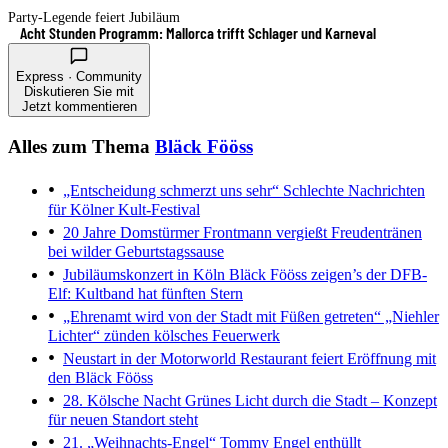
Party-Legende feiert Jubiläum
Acht Stunden Programm: Mallorca trifft Schlager und Karneval
Express · Community
Diskutieren Sie mit
Jetzt kommentieren
Alles zum Thema
Bläck Fööss
„Entscheidung schmerzt uns sehr“
Schlechte Nachrichten
für Kölner Kult-Festival
20 Jahre Domstürmer
Frontmann vergießt Freudentränen
bei wilder Geburtstagssause
Jubiläumskonzert in Köln
Bläck Fööss zeigen’s der DFB-
Elf: Kultband hat fünften Stern
„Ehrenamt wird von der Stadt mit Füßen getreten“
„Niehler
Lichter“ zünden kölsches Feuerwerk
Neustart in der Motorworld
Restaurant feiert Eröffnung mit
den Bläck Fööss
28. Kölsche Nacht
Grünes Licht durch die Stadt – Konzept
für neuen Standort steht
21. „Weihnachts-Engel“
Tommy Engel enthüllt