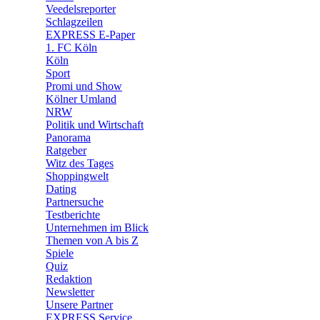
🛒 Shoppingwelt
Veedelsreporter
🧩 Spiele
Schlagzeilen
EXPRESS E-Paper
1. FC Köln
Köln
Sport
Promi und Show
Kölner Umland
NRW
Politik und Wirtschaft
Panorama
Ratgeber
Witz des Tages
Shoppingwelt
Dating
Partnersuche
Testberichte
Unternehmen im Blick
Themen von A bis Z
Spiele
Quiz
Redaktion
Newsletter
Unsere Partner
EXPRESS Service