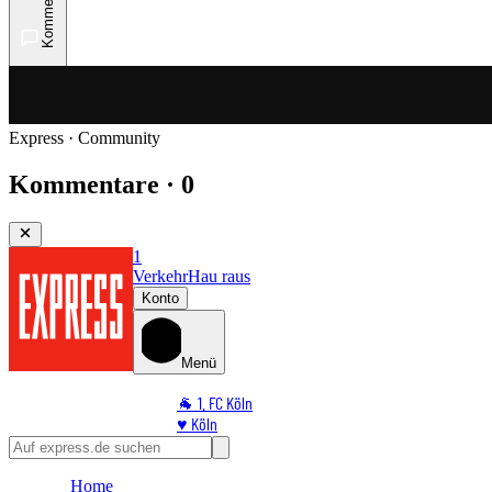
Kommentare
Express · Community
Kommentare · 0
1
Verkehr
Hau raus
Konto
Menü
🐐 1. FC Köln
♥️ Köln
⭐ Promi
🏆 Sport
Home