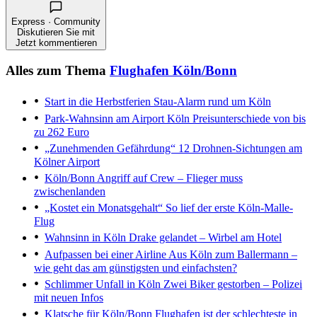
Express · Community
Diskutieren Sie mit
Jetzt kommentieren
Alles zum Thema
Flughafen Köln/Bonn
Start in die Herbstferien
Stau-Alarm rund um Köln
Park-Wahnsinn am Airport Köln
Preisunterschiede von bis
zu 262 Euro
„Zunehmenden Gefährdung“
12 Drohnen-Sichtungen am
Kölner Airport
Köln/Bonn
Angriff auf Crew – Flieger muss
zwischenlanden
„Kostet ein Monatsgehalt“
So lief der erste Köln-Malle-
Flug
Wahnsinn in Köln
Drake gelandet – Wirbel am Hotel
Aufpassen bei einer Airline
Aus Köln zum Ballermann –
wie geht das am günstigsten und einfachsten?
Schlimmer Unfall in Köln
Zwei Biker gestorben – Polizei
mit neuen Infos
Klatsche für Köln/Bonn
Flughafen ist der schlechteste in