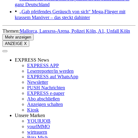
ganz Deutschland
„Gab pfeifendes Geräusch von sich“
Mega-Flieger mit
krassem Manöver – das steckt dahinter
Themen:
Mallorca
Lanxess-Arena
Polizei Köln
A1
Unfall Köln
Mehr anzeigen
ANZEIGE X
EXPRESS News
EXPRESS APP
Leserreporter/in werden
EXPRESS auf WhatsApp
Newsletter
PUSH Nachrichten
EXPRESS e-paper
Abo abschließen
Anzeigen schalten
Kiosk
Unsere Marken
YOURJOB
yourIMMO
wirtrauern
Bütz Mich