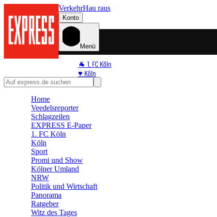
Verkehr
Hau raus
Konto
Menü
🐐 1. FC Köln
♥️ Köln
⭐ Promi
🏆 Sport
Home
Veedelsreporter
🛒 Shoppingwelt
Schlagzeilen
🧩 Spiele
EXPRESS E-Paper
1. FC Köln
Köln
Sport
Promi und Show
Kölner Umland
NRW
Politik und Wirtschaft
Panorama
Ratgeber
Witz des Tages