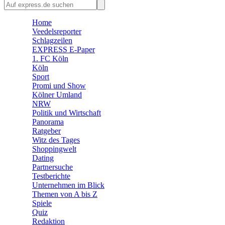
🛒 Shoppingwelt
🧩 Spiele
Home
Veedelsreporter
Schlagzeilen
EXPRESS E-Paper
1. FC Köln
Köln
Sport
Promi und Show
Kölner Umland
NRW
Politik und Wirtschaft
Panorama
Ratgeber
Witz des Tages
Shoppingwelt
Dating
Partnersuche
Testberichte
Unternehmen im Blick
Themen von A bis Z
Spiele
Quiz
Redaktion