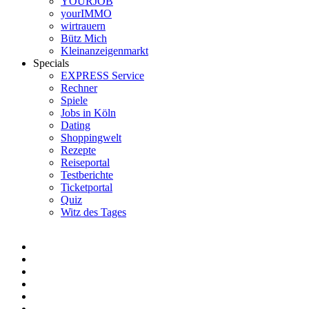
YOURJOB
yourIMMO
wirtrauern
Bütz Mich
Kleinanzeigenmarkt
Specials
EXPRESS Service
Rechner
Spiele
Jobs in Köln
Dating
Shoppingwelt
Rezepte
Reiseportal
Testberichte
Ticketportal
Quiz
Witz des Tages