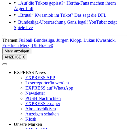
„Auf die Trikots gepisst?“
Hertha-Fans machen ihrem
Ärger Luft
„Brutal“
Kwasniok im Trikot? Das sagt die DFL
Bundesliga-Überraschung
Ganz legal! YouTuber zeigt
Spiele live
Themen:
Fußball-Bundesliga
Jürgen Klopp
Lukas Kwasniok
Friedrich Merz
Uli Hoeneß
Mehr anzeigen
ANZEIGE X
EXPRESS News
EXPRESS APP
Leserreporter/in werden
EXPRESS auf WhatsApp
Newsletter
PUSH Nachrichten
EXPRESS e-paper
Abo abschließen
Anzeigen schalten
Kiosk
Unsere Marken