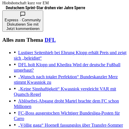
Hiobsbotschaft kurz vor EM
Deutschem Sprint-Star drohen vier Jahre Sperre
Express · Community
Diskutieren Sie mit
Jetzt kommentieren
Alles zum Thema
DFL
Lustiger Seitenhieb bei Ehrung
Klopp erhält Preis und zeigt
sich „beleidigt“
DFL holt Klopp und Khedira
Wird der deutsche Fußball
umgebaut?
„Wunsch nach totaler Perfektion“
Bundeskanzler Merz
stimmt Kwasniok zu
„Keine Sinnhaftigkeit“
Kwasniok vergleicht VAR mit
Quatsch-Regel
Ablösefrei-Abgang droht
Martel brachte dem FC schon
Millionen
FC-Boss ausgestochen
Wichtiger Bundesliga-Posten für
Carro
„Völlig gaga“
Hoeneß fassungslos über Transfer-Sommer