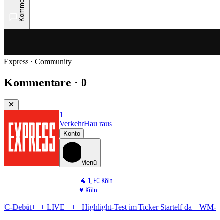
Kommentare
Express · Community
Kommentare · 0
1
Verkehr
Hau raus
Konto
Menü
🐐 1. FC Köln
♥️ Köln
⭐ Promi
LIVE +++
Highlight-Test im Ticker
Startelf da – WM-Star gibt FC-De
🏆 Sport