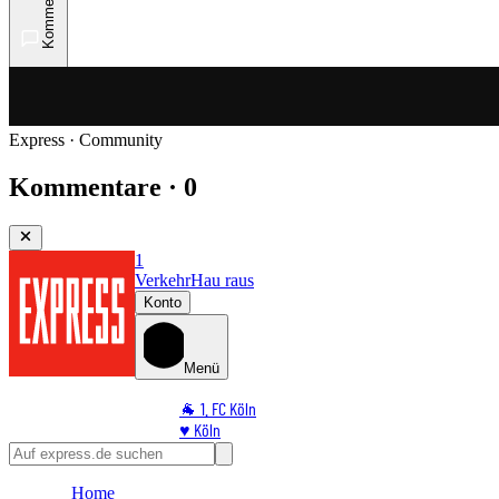
Kommentare
Express · Community
Kommentare · 0
1
Verkehr
Hau raus
Konto
Menü
🐐 1. FC Köln
♥️ Köln
⭐ Promi
🏆 Sport
Home