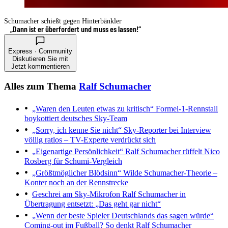
Schumacher schießt gegen Hinterbänkler
„Dann ist er überfordert und muss es lassen!“
Express · Community
Diskutieren Sie mit
Jetzt kommentieren
Alles zum Thema
Ralf Schumacher
„Waren den Leuten etwas zu kritisch“
Formel-1-Rennstall
boykottiert deutsches Sky-Team
„Sorry, ich kenne Sie nicht“
Sky-Reporter bei Interview
völlig ratlos – TV-Experte verdrückt sich
„Eigenartige Persönlichkeit“
Ralf Schumacher rüffelt Nico
Rosberg für Schumi-Vergleich
„Größtmöglicher Blödsinn“
Wilde Schumacher-Theorie –
Konter noch an der Rennstrecke
Geschrei am Sky-Mikrofon
Ralf Schumacher in
Übertragung entsetzt: „Das geht gar nicht“
„Wenn der beste Spieler Deutschlands das sagen würde“
Coming-out im Fußball? So denkt Ralf Schumacher