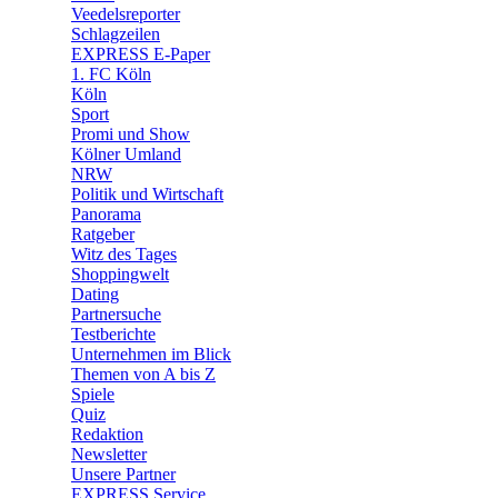
🛒 Shoppingwelt
Veedelsreporter
🧩 Spiele
Schlagzeilen
EXPRESS E-Paper
1. FC Köln
Köln
Sport
Promi und Show
Kölner Umland
NRW
Politik und Wirtschaft
Panorama
Ratgeber
Witz des Tages
Shoppingwelt
Dating
Partnersuche
Testberichte
Unternehmen im Blick
Themen von A bis Z
Spiele
Quiz
Redaktion
Newsletter
Unsere Partner
EXPRESS Service