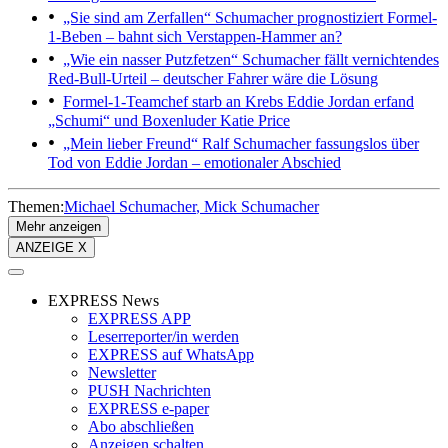
„Sie sind am Zerfallen“
Schumacher prognostiziert Formel-
1-Beben – bahnt sich Verstappen-Hammer an?
„Wie ein nasser Putzfetzen“
Schumacher fällt vernichtendes
Red-Bull-Urteil – deutscher Fahrer wäre die Lösung
Formel-1-Teamchef starb an Krebs
Eddie Jordan erfand
„Schumi“ und Boxenluder Katie Price
„Mein lieber Freund“
Ralf Schumacher fassungslos über
Tod von Eddie Jordan – emotionaler Abschied
Themen:
Michael Schumacher
Mick Schumacher
Mehr anzeigen
ANZEIGE X
EXPRESS News
EXPRESS APP
Leserreporter/in werden
EXPRESS auf WhatsApp
Newsletter
PUSH Nachrichten
EXPRESS e-paper
Abo abschließen
Anzeigen schalten