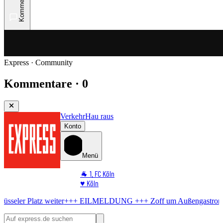
Kommentare
Express · Community
Kommentare · 0
Verkehr
Hau raus
Konto
Menü
🐐 1. FC Köln
♥️ Köln
⭐ Promi
iter
+++ EILMELDUNG +++
Zoff um Außengastronomie
Stadt knickt
🏆 Sport
🛒 Shoppingwelt