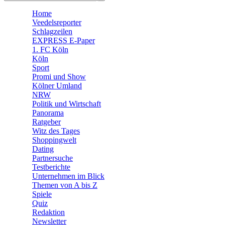
🧩 Spiele
Home
Veedelsreporter
Schlagzeilen
EXPRESS E-Paper
1. FC Köln
Köln
Sport
Promi und Show
Kölner Umland
NRW
Politik und Wirtschaft
Panorama
Ratgeber
Witz des Tages
Shoppingwelt
Dating
Partnersuche
Testberichte
Unternehmen im Blick
Themen von A bis Z
Spiele
Quiz
Redaktion
Newsletter