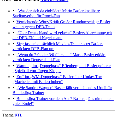
„Was der sich da einbildet“
Mario Basler knallhart:
Stadionverbot für Promi-Fan
Vernichtende Wirtz-Kritik
Großer Rundumschlag: Basler
wettert gegen DFB-Team
„Über Deutschland wird gelacht“
Baslers Abrechnung mit
der DFB-Elf und Nagelsmann
Sieg fast nebensächlich
Mexiko-Trainer setzt Baslers
verrückten DFB-Plan um
„Wenn du 2:0 oder 3:0 führst …“
Mario Basler erklärt
verrückten Deutschland-Plan
Warnung im „Doppelpass“
Effenberg und Basler poltern:
„Spielball von Jürgen Klopp“
Zoff im „WM-Doppelpass“
Basler über Undav-Tor:
„Mache ich mit Badeschuhen“
„Wie Sandro Wagner“
Basler fällt vernichtendes Urteil für
Bundesliga-Trainer
Bundesliga-Trainer vor dem Aus?
Basler: „Das nimmt kein
gutes Ende!“
Thema:
RTL