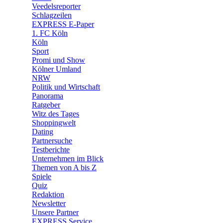
Veedelsreporter
🛒 Shoppingwelt
Schlagzeilen
🧩 Spiele
EXPRESS E-Paper
1. FC Köln
Köln
Sport
Promi und Show
Kölner Umland
NRW
Politik und Wirtschaft
Panorama
Ratgeber
Witz des Tages
Shoppingwelt
Dating
Partnersuche
Testberichte
Unternehmen im Blick
Themen von A bis Z
Spiele
Quiz
Redaktion
Newsletter
Unsere Partner
EXPRESS Service