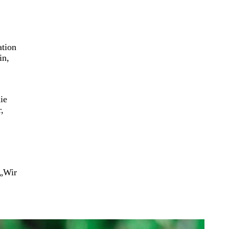
ation
in,
ie
,
 „Wir