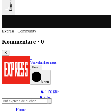
Kommentare
Express · Community
Kommentare · 0
1
Verkehr
Hau raus
Konto
Menü
🐐 1. FC Köln
♥️ Köln
⭐ Promi
Home
🏆 Sport