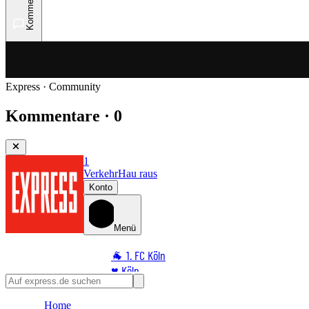
Kommentare
Express · Community
Kommentare · 0
1
Verkehr
Hau raus
Konto
Menü
🐐 1. FC Köln
♥️ Köln
⭐ Promi
Home
🏆 Sport