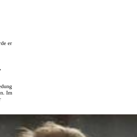
de er
,
edung
n. Im
r