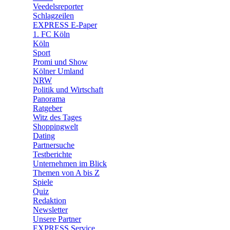
Veedelsreporter
🛒 Shoppingwelt
Schlagzeilen
🧩 Spiele
EXPRESS E-Paper
1. FC Köln
Köln
Sport
Promi und Show
Kölner Umland
NRW
Politik und Wirtschaft
Panorama
Ratgeber
Witz des Tages
Shoppingwelt
Dating
Partnersuche
Testberichte
Unternehmen im Blick
Themen von A bis Z
Spiele
Quiz
Redaktion
Newsletter
Unsere Partner
EXPRESS Service