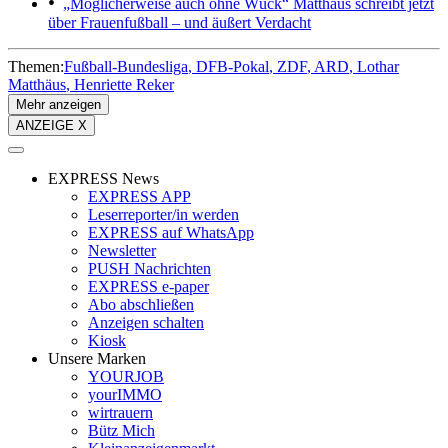
„Möglicherweise auch ohne Wück“
Matthäus schreibt jetzt
über Frauenfußball – und äußert Verdacht
Themen:
Fußball-Bundesliga
DFB-Pokal
ZDF
ARD
Lothar
Matthäus
Henriette Reker
Mehr anzeigen
ANZEIGE X
EXPRESS News
EXPRESS APP
Leserreporter/in werden
EXPRESS auf WhatsApp
Newsletter
PUSH Nachrichten
EXPRESS e-paper
Abo abschließen
Anzeigen schalten
Kiosk
Unsere Marken
YOURJOB
yourIMMO
wirtrauern
Bütz Mich