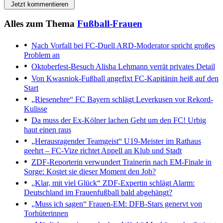
Jetzt kommentieren
Alles zum Thema
Fußball-Frauen
Nach Vorfall bei FC-Duell
ARD-Moderator spricht großes
Problem an
Oktoberfest-Besuch
Alisha Lehmann verrät privates Detail
Von Kwasniok-Fußball angefixt
FC-Kapitänin heiß auf den
Start
„Riesenehre“
FC Bayern schlägt Leverkusen vor Rekord-
Kulisse
Da muss der Ex-Kölner lachen
Geht um den FC! Urbig
haut einen raus
„Herausragender Teamgeist“
U19-Meister im Rathaus
geehrt – FC-Vize richtet Appell an Klub und Stadt
ZDF-Reporterin verwundert
Trainerin nach EM-Finale in
Sorge: Kostet sie dieser Moment den Job?
„Klar, mit viel Glück“
ZDF-Expertin schlägt Alarm:
Deutschland im Frauenfußball bald abgehängt?
„Muss ich sagen“
Frauen-EM: DFB-Stars genervt von
Torhüterinnen