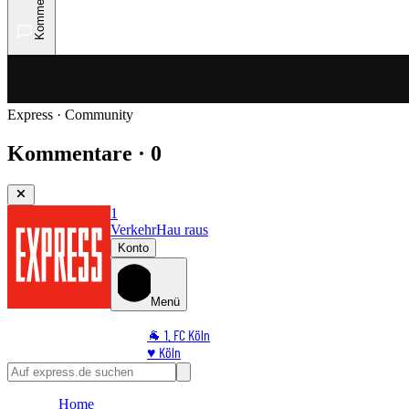
Kommentare
Express · Community
Kommentare · 0
1
Verkehr
Hau raus
Konto
Menü
🐐 1. FC Köln
♥️ Köln
⭐ Promi
🏆 Sport
Home