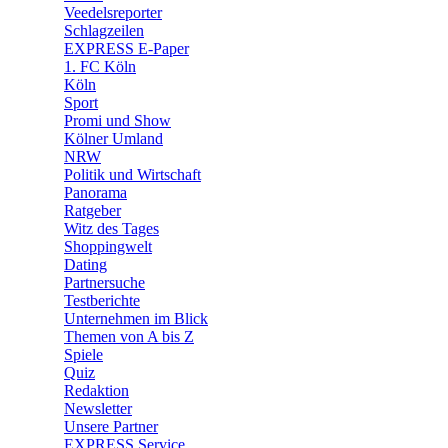
🛒 Shoppingwelt
Veedelsreporter
🧩 Spiele
Schlagzeilen
EXPRESS E-Paper
1. FC Köln
Köln
Sport
Promi und Show
Kölner Umland
NRW
Politik und Wirtschaft
Panorama
Ratgeber
Witz des Tages
Shoppingwelt
Dating
Partnersuche
Testberichte
Unternehmen im Blick
Themen von A bis Z
Spiele
Quiz
Redaktion
Newsletter
Unsere Partner
EXPRESS Service