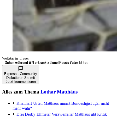
Weltstar in Trauer
Schon während WM erkrankt: Lionel Messis Vater ist tot
Express · Community
Diskutieren Sie mit
Jetzt kommentieren
Alles zum Thema
Lothar Matthäus
Knallhart-Urteil
Matthäus nimmt Bundesligist „gar nicht
mehr wahr“
Drei Derby-Elfmeter
Verzweifelter Matthäus übt Kritik