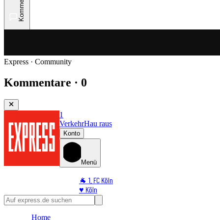
Kommentare
Express · Community
Kommentare · 0
1
Verkehr
Hau raus
Konto
Menü
🐐 1. FC Köln
♥️ Köln
⭐ Promi
🏆 Sport
Home