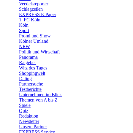
🛒 Shoppingwelt
Veedelsreporter
🧩 Spiele
Schlagzeilen
EXPRESS E-Paper
1. FC Köln
Köln
Sport
Promi und Show
Kölner Umland
NRW
Politik und Wirtschaft
Panorama
Ratgeber
Witz des Tages
Shoppingwelt
Dating
Partnersuche
Testberichte
Unternehmen im Blick
Themen von A bis Z
Spiele
Quiz
Redaktion
Newsletter
Unsere Partner
EXPRESS Service