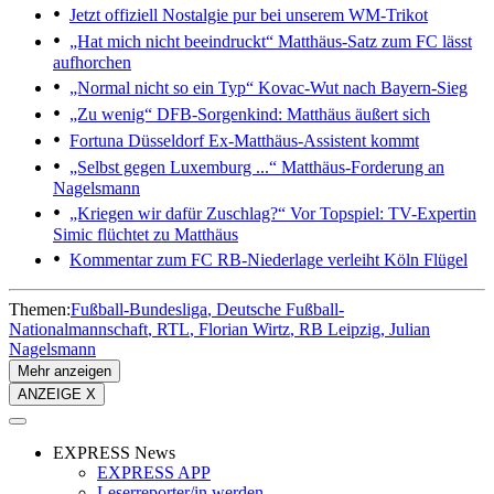
Jetzt offiziell
Nostalgie pur bei unserem WM-Trikot
„Hat mich nicht beeindruckt“
Matthäus-Satz zum FC lässt
aufhorchen
„Normal nicht so ein Typ“
Kovac-Wut nach Bayern-Sieg
„Zu wenig“
DFB-Sorgenkind: Matthäus äußert sich
Fortuna Düsseldorf
Ex-Matthäus-Assistent kommt
„Selbst gegen Luxemburg ...“
Matthäus-Forderung an
Nagelsmann
„Kriegen wir dafür Zuschlag?“
Vor Topspiel: TV-Expertin
Simic flüchtet zu Matthäus
Kommentar zum FC
RB-Niederlage verleiht Köln Flügel
Themen:
Fußball-Bundesliga
Deutsche Fußball-
Nationalmannschaft
RTL
Florian Wirtz
RB Leipzig
Julian
Nagelsmann
Mehr anzeigen
ANZEIGE X
EXPRESS News
EXPRESS APP
Leserreporter/in werden