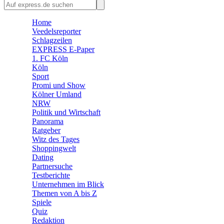
🛒 Shoppingwelt
🧩 Spiele
Home
Veedelsreporter
Schlagzeilen
EXPRESS E-Paper
1. FC Köln
Köln
Sport
Promi und Show
Kölner Umland
NRW
Politik und Wirtschaft
Panorama
Ratgeber
Witz des Tages
Shoppingwelt
Dating
Partnersuche
Testberichte
Unternehmen im Blick
Themen von A bis Z
Spiele
Quiz
Redaktion