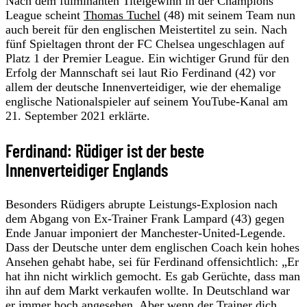
Nach dem fulminanten Titelgewinn in der Champions
League scheint
Thomas Tuchel
(48) mit seinem Team nun
auch bereit für den englischen Meistertitel zu sein. Nach
fünf Spieltagen thront der FC Chelsea ungeschlagen auf
Platz 1 der Premier League. Ein wichtiger Grund für den
Erfolg der Mannschaft sei laut Rio Ferdinand (42) vor
allem der deutsche Innenverteidiger, wie der ehemalige
englische Nationalspieler auf seinem YouTube-Kanal am
21. September 2021 erklärte.
Ferdinand: Rüdiger ist der beste
Innenverteidiger Englands
Besonders Rüdigers abrupte Leistungs-Explosion nach
dem Abgang von Ex-Trainer Frank Lampard (43) gegen
Ende Januar imponiert der Manchester-United-Legende.
Dass der Deutsche unter dem englischen Coach kein hohes
Ansehen gehabt habe, sei für Ferdinand offensichtlich: „Er
hat ihn nicht wirklich gemocht. Es gab Gerüchte, dass man
ihn auf dem Markt verkaufen wollte. In Deutschland war
er immer hoch angesehen. Aber wenn der Trainer dich