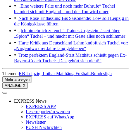
„Eine weitere Falte und noch mehr Buhrufe“
Tuchel
blamiert sich mit England – und der Ton wird rauer
Nach Rose-Entlassung
Bis Saisonende: Löw soll Leipzig in
die Königsklasse führen
„Ich bin ehrlich zu euch“
Trainer-Urgestein lästert über
„Spion“ Tuchel – und macht mit Geste alles noch schlimmer
Harte Kritik aus Deutschland
Lahm knüpft sich Tuchel vor:
„Nirgendwo drei Jahre lang geblieben“
Trotz perfektem England-Start
Matthäus schießt gegen Ex-
Bayern-Coach Tuchel: „Das gehört sich nicht!“
Themen:
RB Leipzig
Lothar Matthäus
Fußball-Bundesliga
Mehr anzeigen
ANZEIGE X
EXPRESS News
EXPRESS APP
Leserreporter/in werden
EXPRESS auf WhatsApp
Newsletter
PUSH Nachrichten