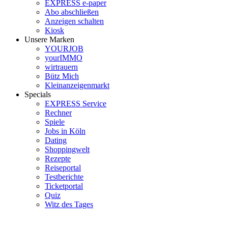
EXPRESS e-paper
Abo abschließen
Anzeigen schalten
Kiosk
Unsere Marken
YOURJOB
yourIMMO
wirtrauern
Bütz Mich
Kleinanzeigenmarkt
Specials
EXPRESS Service
Rechner
Spiele
Jobs in Köln
Dating
Shoppingwelt
Rezepte
Reiseportal
Testberichte
Ticketportal
Quiz
Witz des Tages