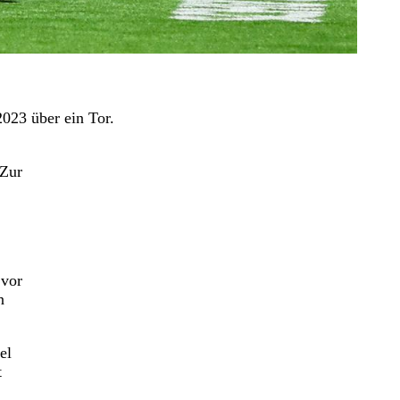
023 über ein Tor.
 Zur
 vor
n
el
t