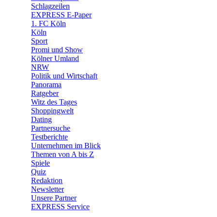
🛒 Shoppingwelt
Schlagzeilen
🧩 Spiele
EXPRESS E-Paper
1. FC Köln
Köln
Sport
Promi und Show
Kölner Umland
NRW
Politik und Wirtschaft
Panorama
Ratgeber
Witz des Tages
Shoppingwelt
Dating
Partnersuche
Testberichte
Unternehmen im Blick
Themen von A bis Z
Spiele
Quiz
Redaktion
Newsletter
Unsere Partner
EXPRESS Service