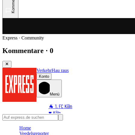
Kommentare
Express · Community
Kommentare · 0
Verkehr
Hau raus
Konto
Menü
🐐 1. FC Köln
♥️ Köln
⭐ Promi
Home
🏆 Sport
Veedelsreporter