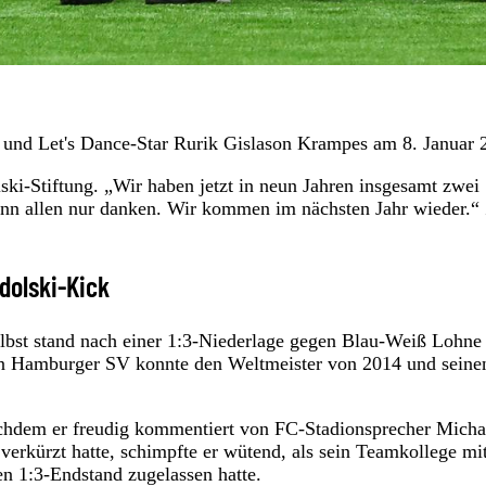
 und Let's Dance-Star Rurik Gislason Krampes am 8. Januar 2
ki-Stiftung. „Wir haben jetzt in neun Jahren insgesamt zwei
ann allen nur danken. Wir kommen im nächsten Jahr wieder.“
dolski-Kick
lbst stand nach einer 1:3-Niederlage gegen Blau-Weiß Lohne
n Hamburger SV konnte den Weltmeister von 2014 und seine
achdem er freudig kommentiert von FC-Stadionsprecher Micha
 verkürzt hatte, schimpfte er wütend, als sein Teamkollege mi
 1:3-Endstand zugelassen hatte.