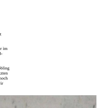
t
er im
8-
bbling
tzten
nnoch
ir