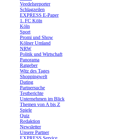
Veedelsreporter
🛒 Shoppingwelt
Schlagzeilen
🧩 Spiele
EXPRESS E-Paper
1. FC Köln
Köln
Sport
Promi und Show
Kölner Umland
NRW
Politik und Wirtschaft
Panorama
Ratgeber
Witz des Tages
Shoppingwelt
Dating
Partnersuche
Testberichte
Unternehmen im Blick
Themen von A bis Z
Spiele
Quiz
Redaktion
Newsletter
Unsere Partner
EXPRESS Service