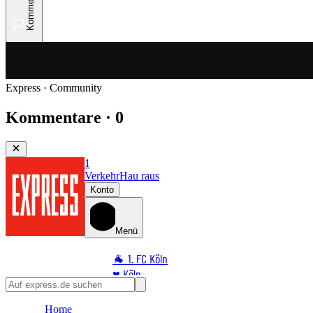
Kommentare
Express · Community
Kommentare · 0
1
Verkehr
Hau raus
Konto
Menü
🐐 1. FC Köln
♥️ Köln
⭐ Promi
Home
🏆 Sport