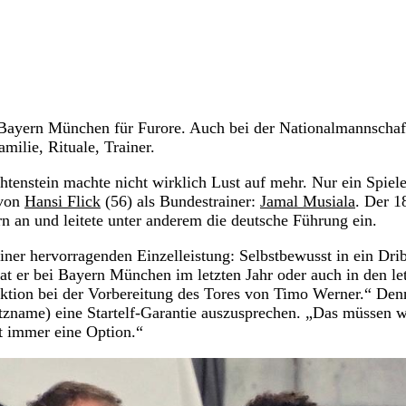
 Bayern München für Furore. Auch bei der Nationalmannschaf
milie, Rituale, Trainer.
enstein machte nicht wirklich Lust auf mehr. Nur ein Spiel
 von
Hansi Flick
(56) als Bundestrainer:
Jamal Musiala
. Der 1
n an und leitete unter anderem die deutsche Führung ein.
ner hervorragenden Einzelleistung: Selbstbewusst in ein Dri
hat er bei Bayern München im letzten Jahr oder auch in den le
Aktion bei der Vorbereitung des Tores von Timo Werner.“ De
itzname) eine Startelf-Garantie auszusprechen. „Das müssen w
st immer eine Option.“