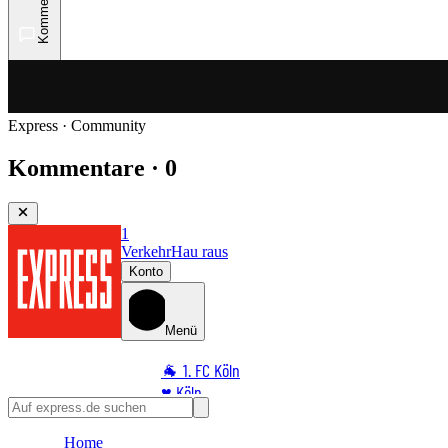
Kommentare
Express · Community
Kommentare · 0
1
Verkehr
Hau raus
Konto
Menü
🐐 1. FC Köln
♥️ Köln
⭐ Promi
Home
🏆 Sport