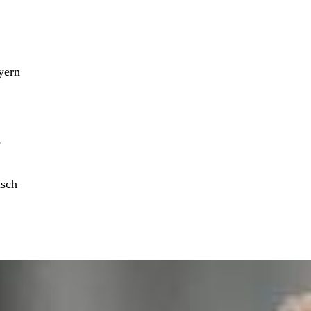
yern
e
isch