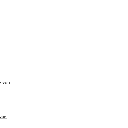
e von
war.