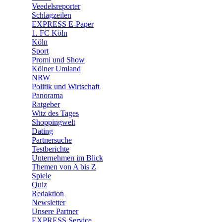
Veedelsreporter
🛒 Shoppingwelt
Schlagzeilen
🧩 Spiele
EXPRESS E-Paper
1. FC Köln
Köln
Sport
Promi und Show
Kölner Umland
NRW
Politik und Wirtschaft
Panorama
Ratgeber
Witz des Tages
Shoppingwelt
Dating
Partnersuche
Testberichte
Unternehmen im Blick
Themen von A bis Z
Spiele
Quiz
Redaktion
Newsletter
Unsere Partner
EXPRESS Service