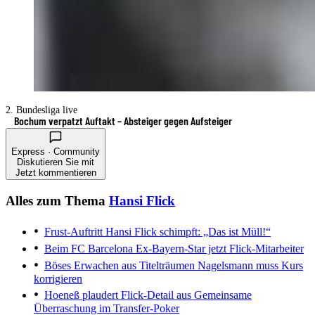
2. Bundesliga live
Bochum verpatzt Auftakt – Absteiger gegen Aufsteiger
Express · Community
Diskutieren Sie mit
Jetzt kommentieren
Alles zum Thema
Hansi Flick
Frust-Auftritt
Hansi Flick schimpft: „Das ist Müll!“
Beim FC Barcelona
Ex-Bayern-Star jetzt Flick-Mitarbeiter
Böses Erwachen aus Titelträumen
Nagelsmann muss Kurs
korrigieren
Hoeneß plaudert Flick-Detail aus
Gemeinsame
Überraschung im Transfer-Poker