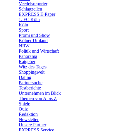
🛒 Shoppingwelt
Veedelsreporter
🧩 Spiele
Schlagzeilen
EXPRESS E-Paper
1. FC Köln
Köln
Sport
Promi und Show
Kölner Umland
NRW
Politik und Wirtschaft
Panorama
Ratgeber
Witz des Tages
Shoppingwelt
Dating
Partnersuche
Testberichte
Unternehmen im Blick
Themen von A bis Z
Spiele
Quiz
Redaktion
Newsletter
Unsere Partner
EXPRESS Service