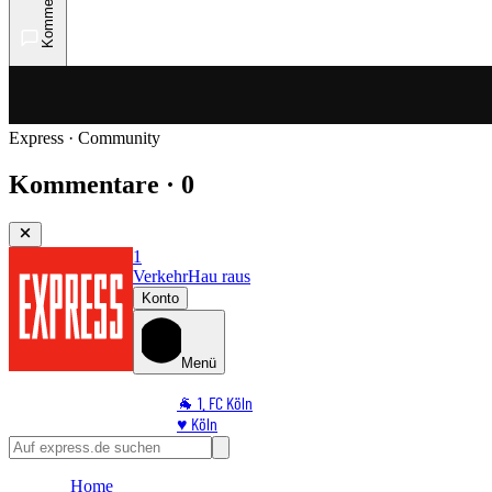
Kommentare
Express · Community
Kommentare · 0
1
Verkehr
Hau raus
Konto
Menü
🐐 1. FC Köln
♥️ Köln
⭐ Promi
🏆 Sport
Home