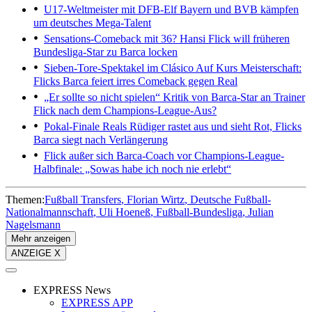
U17-Weltmeister mit DFB-Elf
Bayern und BVB kämpfen
um deutsches Mega-Talent
Sensations-Comeback mit 36?
Hansi Flick will früheren
Bundesliga-Star zu Barca locken
Sieben-Tore-Spektakel im Clásico
Auf Kurs Meisterschaft:
Flicks Barca feiert irres Comeback gegen Real
„Er sollte so nicht spielen“
Kritik von Barca-Star an Trainer
Flick nach dem Champions-League-Aus?
Pokal-Finale
Reals Rüdiger rastet aus und sieht Rot, Flicks
Barca siegt nach Verlängerung
Flick außer sich
Barca-Coach vor Champions-League-
Halbfinale: „Sowas habe ich noch nie erlebt“
Themen:
Fußball Transfers
Florian Wirtz
Deutsche Fußball-
Nationalmannschaft
Uli Hoeneß
Fußball-Bundesliga
Julian
Nagelsmann
Mehr anzeigen
ANZEIGE X
EXPRESS News
EXPRESS APP