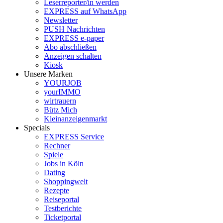
Leserreporter/in werden
EXPRESS auf WhatsApp
Newsletter
PUSH Nachrichten
EXPRESS e-paper
Abo abschließen
Anzeigen schalten
Kiosk
Unsere Marken
YOURJOB
yourIMMO
wirtrauern
Bütz Mich
Kleinanzeigenmarkt
Specials
EXPRESS Service
Rechner
Spiele
Jobs in Köln
Dating
Shoppingwelt
Rezepte
Reiseportal
Testberichte
Ticketportal