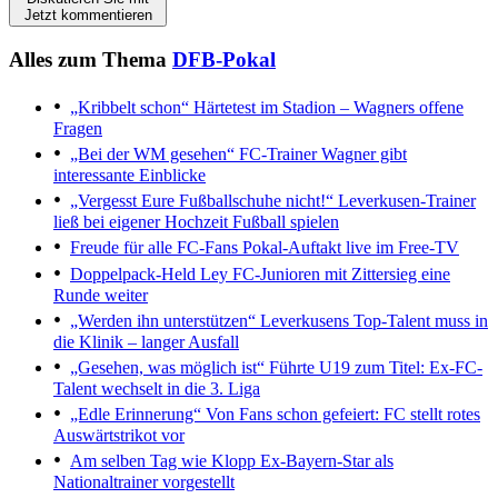
Jetzt kommentieren
Alles zum Thema
DFB-Pokal
„Kribbelt schon“
Härtetest im Stadion – Wagners offene
Fragen
„Bei der WM gesehen“
FC-Trainer Wagner gibt
interessante Einblicke
„Vergesst Eure Fußballschuhe nicht!“
Leverkusen-Trainer
ließ bei eigener Hochzeit Fußball spielen
Freude für alle FC-Fans
Pokal-Auftakt live im Free-TV
Doppelpack-Held Ley
FC-Junioren mit Zittersieg eine
Runde weiter
„Werden ihn unterstützen“
Leverkusens Top-Talent muss in
die Klinik – langer Ausfall
„Gesehen, was möglich ist“
Führte U19 zum Titel: Ex-FC-
Talent wechselt in die 3. Liga
„Edle Erinnerung“
Von Fans schon gefeiert: FC stellt rotes
Auswärtstrikot vor
Am selben Tag wie Klopp
Ex-Bayern-Star als
Nationaltrainer vorgestellt