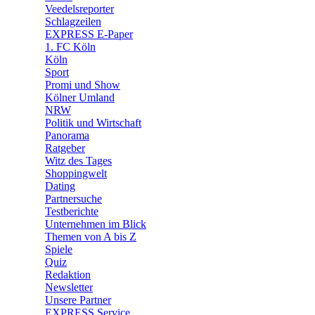
🛒 Shoppingwelt
Veedelsreporter
🧩 Spiele
Schlagzeilen
EXPRESS E-Paper
1. FC Köln
Köln
Sport
Promi und Show
Kölner Umland
NRW
Politik und Wirtschaft
Panorama
Ratgeber
Witz des Tages
Shoppingwelt
Dating
Partnersuche
Testberichte
Unternehmen im Blick
Themen von A bis Z
Spiele
Quiz
Redaktion
Newsletter
Unsere Partner
EXPRESS Service