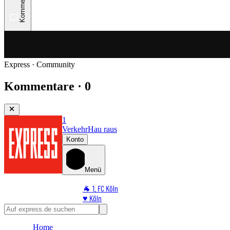
Kommentare
Express · Community
Kommentare · 0
1
Verkehr
Hau raus
Konto
Menü
🐐 1. FC Köln
♥️ Köln
⭐ Promi
🏆 Sport
Home