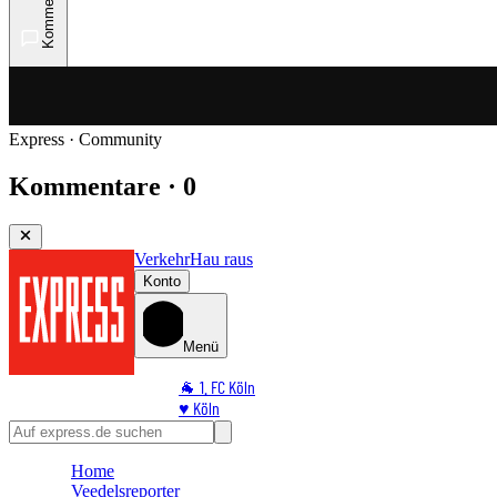
Kommentare
Express · Community
Kommentare · 0
Verkehr
Hau raus
Konto
Menü
🐐 1. FC Köln
♥️ Köln
⭐ Promi
🏆 Sport
Home
🛒 Shoppingwelt
Veedelsreporter