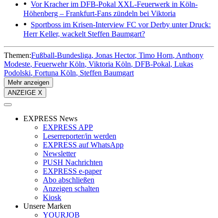
Vor Kracher im DFB-Pokal
XXL-Feuerwerk in Köln-
Höhenberg – Frankfurt-Fans zündeln bei Viktoria
Sportboss im Krisen-Interview
FC vor Derby unter Druck:
Herr Keller, wackelt Steffen Baumgart?
Themen:
Fußball-Bundesliga
Jonas Hector
Timo Horn
Anthony
Modeste
Feuerwehr Köln
Viktoria Köln
DFB-Pokal
Lukas
Podolski
Fortuna Köln
Steffen Baumgart
Mehr anzeigen
ANZEIGE X
EXPRESS News
EXPRESS APP
Leserreporter/in werden
EXPRESS auf WhatsApp
Newsletter
PUSH Nachrichten
EXPRESS e-paper
Abo abschließen
Anzeigen schalten
Kiosk
Unsere Marken
YOURJOB