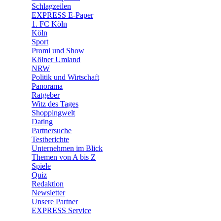
🧩 Spiele
Schlagzeilen
EXPRESS E-Paper
1. FC Köln
Köln
Sport
Promi und Show
Kölner Umland
NRW
Politik und Wirtschaft
Panorama
Ratgeber
Witz des Tages
Shoppingwelt
Dating
Partnersuche
Testberichte
Unternehmen im Blick
Themen von A bis Z
Spiele
Quiz
Redaktion
Newsletter
Unsere Partner
EXPRESS Service