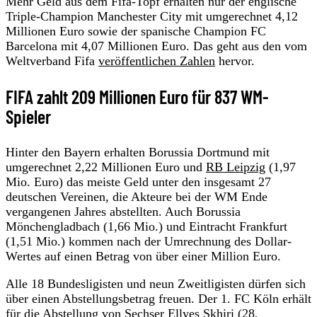
Mehr Geld aus dem Fifa-Topf erhalten nur der englische
Triple-Champion Manchester City mit umgerechnet 4,12
Millionen Euro sowie der spanische Champion FC
Barcelona mit 4,07 Millionen Euro. Das geht aus den vom
Weltverband Fifa
veröffentlichen Zahlen
hervor.
FIFA zahlt 209 Millionen Euro für 837 WM-
Spieler
Hinter den Bayern erhalten Borussia Dortmund mit
umgerechnet 2,22 Millionen Euro und
RB Leipzig
(1,97
Mio. Euro) das meiste Geld unter den insgesamt 27
deutschen Vereinen, die Akteure bei der WM Ende
vergangenen Jahres abstellten. Auch Borussia
Mönchengladbach (1,66 Mio.) und Eintracht Frankfurt
(1,51 Mio.) kommen nach der Umrechnung des Dollar-
Wertes auf einen Betrag von über einer Million Euro.
Alle 18 Bundesligisten und neun Zweitligisten dürfen sich
über einen Abstellungsbetrag freuen. Der 1. FC Köln erhält
für die Abstellung von Sechser
Ellyes Skhiri
(28,