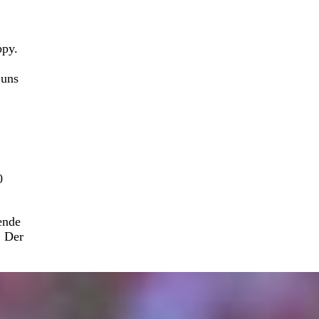
ppy.
 uns
0
ende
. Der