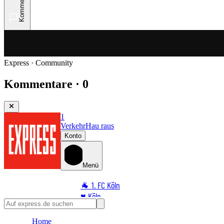
Kommentare
Express · Community
Kommentare · 0
1
Verkehr
Hau raus
Konto
Menü
🐐 1. FC Köln
♥️ Köln
⭐ Promi
Home
🏆 Sport