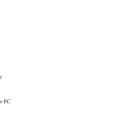
e
er FC