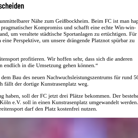
tscheiden
in unmittelbarer Nähe zum Geißbockheim. Beim FC ist man ha
n pragmatischer Kompromiss und schafft eine echte Win-win-
nd, um veraltete städtische Sportanlagen zu ertüchtigen. Für
h eine Perspektive, um unsere drängende Platznot spürbar zu
ensport profitieren. Wir hoffen sehr, dass sich die anderen
nn endlich in die Umsetzung gehen können.“
t dem Bau des neuen Nachwuchsleistungszentrums für rund 5
fällt der dortige Kunstrasenplatz weg.
g haben, soll der FC jetzt drei Plätze bekommen. Der besteh
Köln e.V. soll in einen Kunstrasenplatz umgewandelt werden
itensport darf den Platz kostenfrei nutzen.