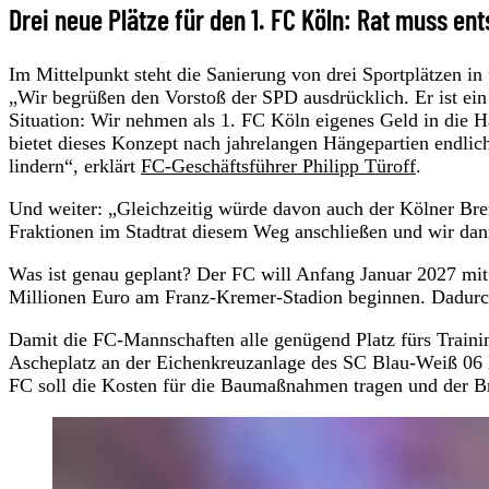
Drei neue Plätze für den 1. FC Köln: Rat muss en
Im Mittelpunkt steht die Sanierung von drei Sportplätzen 
„Wir begrüßen den Vorstoß der SPD ausdrücklich. Er ist ei
Situation: Wir nehmen als 1. FC Köln eigenes Geld in die Ha
bietet dieses Konzept nach jahrelangen Hängepartien endlic
lindern“, erklärt
FC-Geschäftsführer Philipp Türoff
.
Und weiter: „Gleichzeitig würde davon auch der Kölner Breit
Fraktionen im Stadtrat diesem Weg anschließen und wir da
Was ist genau geplant? Der FC will Anfang Januar 2027 mi
Millionen Euro am Franz-Kremer-Stadion beginnen. Dadurch 
Damit die FC-Mannschaften alle genügend Platz fürs Trainin
Ascheplatz an der Eichenkreuzanlage des SC Blau-Weiß 06 
FC soll die Kosten für die Baumaßnahmen tragen und der Bre