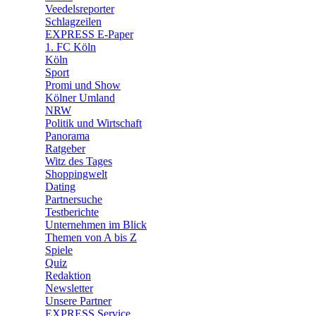
Veedelsreporter
🛒 Shoppingwelt
Schlagzeilen
🧩 Spiele
EXPRESS E-Paper
1. FC Köln
Köln
Sport
Promi und Show
Kölner Umland
NRW
Politik und Wirtschaft
Panorama
Ratgeber
Witz des Tages
Shoppingwelt
Dating
Partnersuche
Testberichte
Unternehmen im Blick
Themen von A bis Z
Spiele
Quiz
Redaktion
Newsletter
Unsere Partner
EXPRESS Service