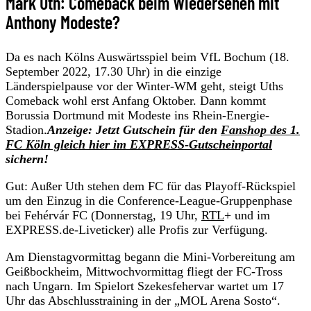
Mark Uth: Comeback beim Wiedersehen mit
Anthony Modeste?
Da es nach Kölns Auswärtsspiel beim VfL Bochum (18.
September 2022, 17.30 Uhr) in die einzige
Länderspielpause vor der Winter-WM geht, steigt Uths
Comeback wohl erst Anfang Oktober. Dann kommt
Borussia Dortmund mit Modeste ins Rhein-Energie-
Stadion.
Anzeige: Jetzt Gutschein für den
Fanshop des 1.
FC Köln gleich hier im EXPRESS-Gutscheinportal
sichern!
Gut: Außer Uth stehen dem FC für das Playoff-Rückspiel
um den Einzug in die Conference-League-Gruppenphase
bei Fehérvár FC (Donnerstag, 19 Uhr,
RTL
+ und im
EXPRESS.de-Liveticker) alle Profis zur Verfügung.
Am Dienstagvormittag begann die Mini-Vorbereitung am
Geißbockheim, Mittwochvormittag fliegt der FC-Tross
nach Ungarn. Im Spielort Szekesfehervar wartet um 17
Uhr das Abschlusstraining in der „MOL Arena Sosto“.