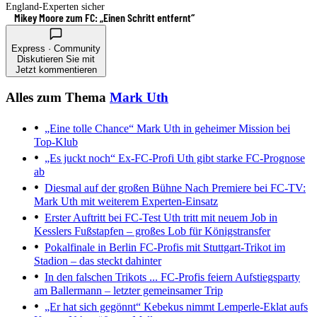
England-Experten sicher
Mikey Moore zum FC: „Einen Schritt entfernt“
Express · Community
Diskutieren Sie mit
Jetzt kommentieren
Alles zum Thema
Mark Uth
„Eine tolle Chance“
Mark Uth in geheimer Mission bei
Top-Klub
„Es juckt noch“
Ex-FC-Profi Uth gibt starke FC-Prognose
ab
Diesmal auf der großen Bühne
Nach Premiere bei FC-TV:
Mark Uth mit weiterem Experten-Einsatz
Erster Auftritt bei FC-Test
Uth tritt mit neuem Job in
Kesslers Fußstapfen – großes Lob für Königstransfer
Pokalfinale in Berlin
FC-Profis mit Stuttgart-Trikot im
Stadion – das steckt dahinter
In den falschen Trikots ...
FC-Profis feiern Aufstiegsparty
am Ballermann – letzter gemeinsamer Trip
„Er hat sich gegönnt“
Kebekus nimmt Lemperle-Eklat aufs