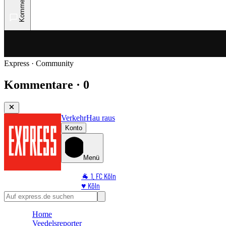
Kommentare
Express · Community
Kommentare · 0
Verkehr
Hau raus
Konto
Menü
🐐 1. FC Köln
♥️ Köln
⭐ Promi
🏆 Sport
Home
🛒 Shoppingwelt
Veedelsreporter