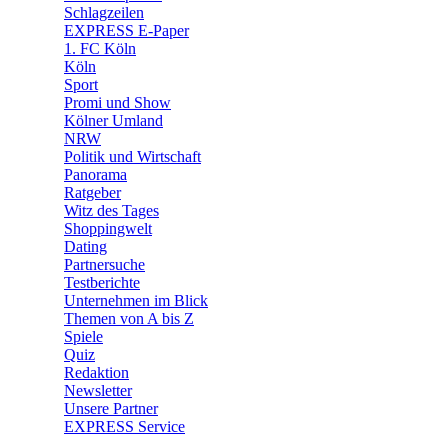
🧩 Spiele
Schlagzeilen
EXPRESS E-Paper
1. FC Köln
Köln
Sport
Promi und Show
Kölner Umland
NRW
Politik und Wirtschaft
Panorama
Ratgeber
Witz des Tages
Shoppingwelt
Dating
Partnersuche
Testberichte
Unternehmen im Blick
Themen von A bis Z
Spiele
Quiz
Redaktion
Newsletter
Unsere Partner
EXPRESS Service