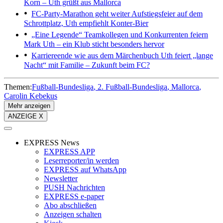
Korn – Uth grüßt aus Mallorca
FC-Party-Marathon geht weiter
Aufstiegsfeier auf dem
Schrottplatz, Uth empfiehlt Konter-Bier
„Eine Legende“
Teamkollegen und Konkurrenten feiern
Mark Uth – ein Klub sticht besonders hervor
Karriereende wie aus dem Märchenbuch
Uth feiert „lange
Nacht“ mit Familie – Zukunft beim FC?
Themen:
Fußball-Bundesliga
2. Fußball-Bundesliga
Mallorca
Carolin Kebekus
Mehr anzeigen
ANZEIGE X
EXPRESS News
EXPRESS APP
Leserreporter/in werden
EXPRESS auf WhatsApp
Newsletter
PUSH Nachrichten
EXPRESS e-paper
Abo abschließen
Anzeigen schalten