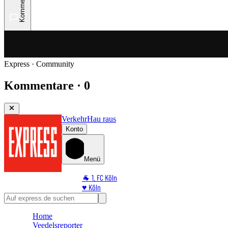
Kommentare
Express · Community
Kommentare · 0
Verkehr
Hau raus
Konto
Menü
🐐 1. FC Köln
♥️ Köln
⭐ Promi
🏆 Sport
Home
🛒 Shoppingwelt
Veedelsreporter