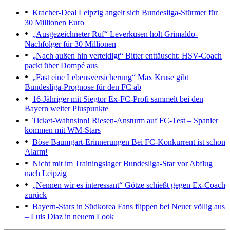
Kracher-Deal
Leipzig angelt sich Bundesliga-Stürmer für
30 Millionen Euro
„Ausgezeichneter Ruf“
Leverkusen holt Grimaldo-
Nachfolger für 30 Millionen
„Nach außen hin verteidigt“
Bitter enttäuscht: HSV-Coach
packt über Dompé aus
„Fast eine Lebensversicherung“
Max Kruse gibt
Bundesliga-Prognose für den FC ab
16-Jähriger mit Siegtor
Ex-FC-Profi sammelt bei den
Bayern weiter Pluspunkte
Ticket-Wahnsinn!
Riesen-Ansturm auf FC-Test – Spanier
kommen mit WM-Stars
Böse Baumgart-Erinnerungen
Bei FC-Konkurrent ist schon
Alarm!
Nicht mit im Trainingslager
Bundesliga-Star vor Abflug
nach Leipzig
„Nennen wir es interessant“
Götze schießt gegen Ex-Coach
zurück
Bayern-Stars in Südkorea
Fans flippen bei Neuer völlig aus
– Luis Diaz in neuem Look