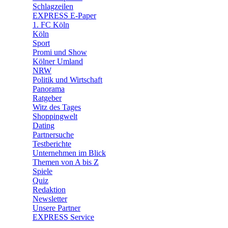
🧩 Spiele
Schlagzeilen
EXPRESS E-Paper
1. FC Köln
Köln
Sport
Promi und Show
Kölner Umland
NRW
Politik und Wirtschaft
Panorama
Ratgeber
Witz des Tages
Shoppingwelt
Dating
Partnersuche
Testberichte
Unternehmen im Blick
Themen von A bis Z
Spiele
Quiz
Redaktion
Newsletter
Unsere Partner
EXPRESS Service