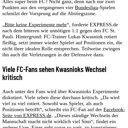
Alles super beim FC? Nicht ganz, denn nach nur zwei
Punkten aus den vergangenen vier
Bundesliga
-Spielen
schmilzt der Vorsprung auf die Abstiegszone.
„
Bitte keine Experimente mehr
“, forderte EXPRESS.de
nach dem bitteren wie unnötigen 1:1 gegen den FC St.
Pauli. Hintergrund: FC-Trainer Lukas Kwasniok rotiert
fleißig, setzt immer wieder Spieler auf Positionen ein, die
nicht ihrer idealen Rolle entsprechen. Teilweise zwingen
ihn auch die Verletzungen in der Defensive dazu.
Viele FC-Fans sehen Kwasnioks Wechsel
kritisch
Auch unter den Fans wird über Kwasnioks Experimente
diskutiert. Viele sehen diese durchaus kritisch. „Da wird
viel zu viel rotiert. Sowohl was Spieler, als auch
Positionen betrifft“, schreibt ein FC-Fan auf der
Facebook-
Seite von EXPRESS.de
. „Dieses ständige Wechseln der
Mannschaft macht nicht wirklich viel Sinn“, findet ein
anderer User. Einer geht sogar so weit, zu konstatieren: