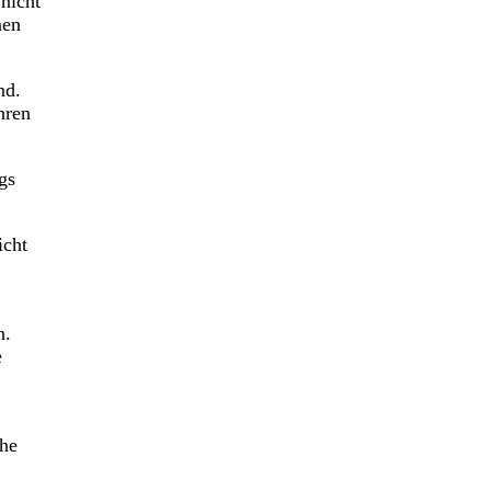
nicht
nen
nd.
hren
gs
icht
n.
e
che