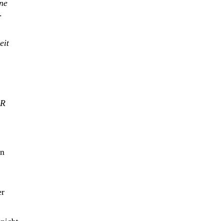
ne
.
eit
AR
on
er