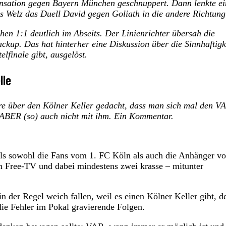
nsation gegen Bayern München geschnuppert. Dann lenkte ei
s Welz das Duell David gegen Goliath in die andere Richtung
hen 1:1 deutlich im Abseits. Der Linienrichter übersah die
ackup. Das hat hinterher eine Diskussion über die Sinnhaftigk
lfinale gibt, ausgelöst.
lle
hre über den Kölner Keller gedacht, dass man sich mal den V
 ABER (so) auch nicht mit ihm. Ein Kommentar.
ls sowohl die Fans vom 1. FC Köln als auch die Anhänger v
 im Free-TV und dabei mindestens zwei krasse – mitunter
in der Regel weich fallen, weil es einen Kölner Keller gibt, d
 die Fehler im Pokal gravierende Folgen.