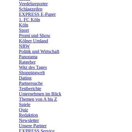
Veedelsreporter
🛒 Shoppingwelt
Schlagzeilen
🧩 Spiele
EXPRESS E-Paper
1. FC Köln
Köln
Sport
Promi und Show
Kölner Umland
NRW
Politik und Wirtschaft
Panorama
Ratgeber
Witz des Tages
Shoppingwelt
Dating
Partnersuche
Testberichte
Unternehmen im Blick
Themen von A bis Z
Spiele
Quiz
Redaktion
Newsletter
Unsere Partner
EXPRESS Service