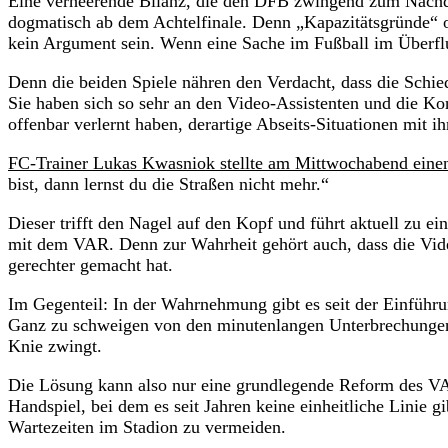
Eine verheerende Bilanz, die den DFB zwingend zum Nachd
dogmatisch ab dem Achtelfinale. Denn „Kapazitätsgründe“ 
kein Argument sein. Wenn eine Sache im Fußball im Überflus
Denn die beiden Spiele nähren den Verdacht, dass die Schie
Sie haben sich so sehr an den Video-Assistenten und die Ko
offenbar verlernt haben, derartige Abseits-Situationen mit 
FC-Trainer Lukas Kwasniok stellte am Mittwochabend einen
bist, dann lernst du die Straßen nicht mehr.“
Dieser trifft den Nagel auf den Kopf und führt aktuell zu 
mit dem VAR. Denn zur Wahrheit gehört auch, dass die Vid
gerechter gemacht hat.
Im Gegenteil: In der Wahrnehmung gibt es seit der Einführ
Ganz zu schweigen von den minutenlangen Unterbrechungen 
Knie zwingt.
Die Lösung kann also nur eine grundlegende Reform des V
Handspiel, bei dem es seit Jahren keine einheitliche Linie g
Wartezeiten im Stadion zu vermeiden.