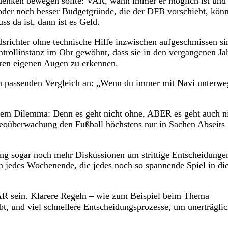
enken bewegen sollte: VAR, wann immer er möglich ist und 
oder noch besser Budgetgründe, die der DFB vorschiebt, kön
s da ist, dann ist es Geld.
dsrichter ohne technische Hilfe inzwischen aufgeschmissen si
ntrollinstanz im Ohr gewöhnt, dass sie in den vergangenen Ja
ihren eigenen Augen zu erkennen.
 passenden Vergleich an
: „Wenn du immer mit Navi unterwe
einem Dilemma: Denn es geht nicht ohne, ABER es geht auch n
eoüberwachung den Fußball höchstens nur in Sachen Abseits
ung sogar noch mehr Diskussionen um strittige Entscheidunge
jedes Wochenende, die jedes noch so spannende Spiel in di
AR sein. Klarere Regeln – wie zum Beispiel beim Thema
ibt, und viel schnellere Entscheidungsprozesse, um unerträgli