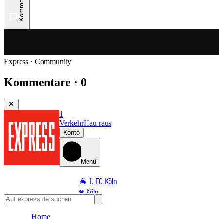
Kommentare
Express · Community
Kommentare · 0
1
Verkehr
Hau raus
Konto
Menü
🐐 1. FC Köln
♥️ Köln
⭐ Promi
Home
🏆 Sport