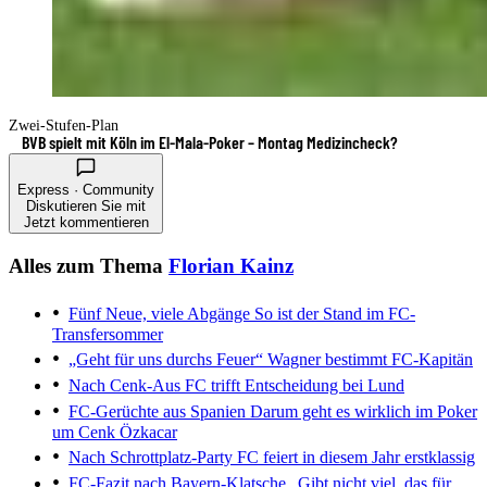
Zwei-Stufen-Plan
BVB spielt mit Köln im El-Mala-Poker – Montag Medizincheck?
Express · Community
Diskutieren Sie mit
Jetzt kommentieren
Alles zum Thema
Florian Kainz
Fünf Neue, viele Abgänge
So ist der Stand im FC-
Transfersommer
„Geht für uns durchs Feuer“
Wagner bestimmt FC-Kapitän
Nach Cenk-Aus
FC trifft Entscheidung bei Lund
FC-Gerüchte aus Spanien
Darum geht es wirklich im Poker
um Cenk Özkacar
Nach Schrottplatz-Party
FC feiert in diesem Jahr erstklassig
FC-Fazit nach Bayern-Klatsche
„Gibt nicht viel, das für