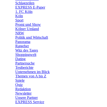
🧩 Spiele
Schlagzeilen
EXPRESS E-Paper
1. FC Köln
Köln
Sport
Promi und Show
Kölner Umland
NRW
Politik und Wirtschaft
Panorama
Ratgeber
Witz des Tages
Shoppingwelt
Dating
Partnersuche
Testberichte
Unternehmen im Blick
Themen von A bis Z
Spiele
Quiz
Redaktion
Newsletter
Unsere Partner
EXPRESS Service