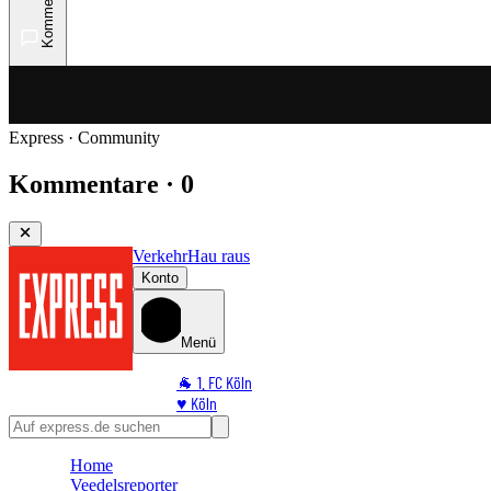
Kommentare
Express · Community
Kommentare · 0
Verkehr
Hau raus
Konto
Menü
🐐 1. FC Köln
♥️ Köln
⭐ Promi
🏆 Sport
Home
🛒 Shoppingwelt
Veedelsreporter