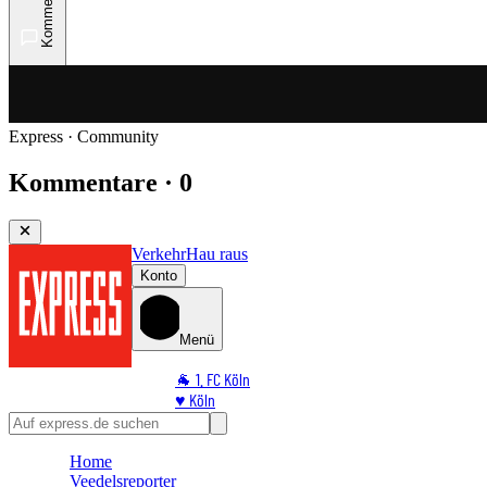
Kommentare
Express · Community
Kommentare · 0
Verkehr
Hau raus
Konto
Menü
🐐 1. FC Köln
♥️ Köln
⭐ Promi
🏆 Sport
Home
🛒 Shoppingwelt
Veedelsreporter