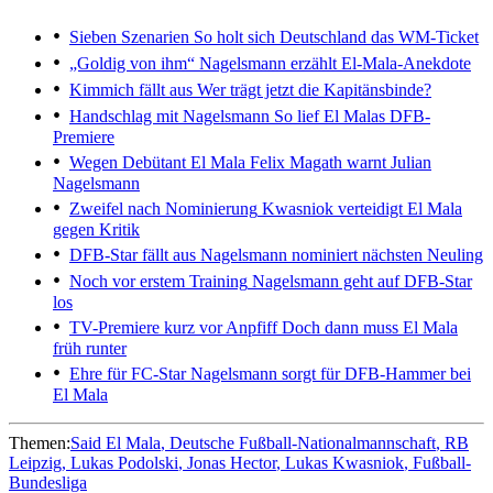
Sieben Szenarien
So holt sich Deutschland das WM-Ticket
„Goldig von ihm“
Nagelsmann erzählt El-Mala-Anekdote
Kimmich fällt aus
Wer trägt jetzt die Kapitänsbinde?
Handschlag mit Nagelsmann
So lief El Malas DFB-
Premiere
Wegen Debütant El Mala
Felix Magath warnt Julian
Nagelsmann
Zweifel nach Nominierung
Kwasniok verteidigt El Mala
gegen Kritik
DFB-Star fällt aus
Nagelsmann nominiert nächsten Neuling
Noch vor erstem Training
Nagelsmann geht auf DFB-Star
los
TV-Premiere kurz vor Anpfiff
Doch dann muss El Mala
früh runter
Ehre für FC-Star
Nagelsmann sorgt für DFB-Hammer bei
El Mala
Themen:
Said El Mala
Deutsche Fußball-Nationalmannschaft
RB
Leipzig
Lukas Podolski
Jonas Hector
Lukas Kwasniok
Fußball-
Bundesliga