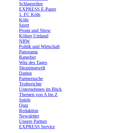
🧩 Spiele
Schlagzeilen
EXPRESS E-Paper
1. FC Köln
Köln
Sport
Promi und Show
Kölner Umland
NRW
Politik und Wirtschaft
Panorama
Ratgeber
Witz des Tages
Shoppingwelt
Dating
Partnersuche
Testberichte
Unternehmen im Blick
Themen von A bis Z
Spiele
Quiz
Redaktion
Newsletter
Unsere Partner
EXPRESS Service