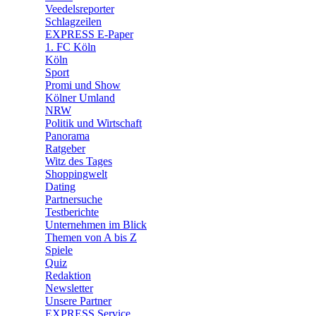
Veedelsreporter
🛒 Shoppingwelt
Schlagzeilen
🧩 Spiele
EXPRESS E-Paper
1. FC Köln
Köln
Sport
Promi und Show
Kölner Umland
NRW
Politik und Wirtschaft
Panorama
Ratgeber
Witz des Tages
Shoppingwelt
Dating
Partnersuche
Testberichte
Unternehmen im Blick
Themen von A bis Z
Spiele
Quiz
Redaktion
Newsletter
Unsere Partner
EXPRESS Service