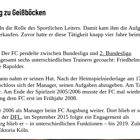
ig zu Geißböcken
 die Rolle des Sportlichen Leiters. Damit kam ihm die Auf
erkaufen. Zuvor hatte er diese Tätigkeit knapp vier Jahre bei
. Der FC pendelte zwischen Bundesliga und
2. Bundesliga
.
esamt sechs unterschiedlichen Trainern gecoacht: Friedhelm
e Rapolder.
 dann nahm er seinen Hut. Nach der Heimspielniederlage am 1
schloss sich der Manager, seinen Aufgaben abzugeben. Am T
r. Am Ende der Spielzeit 2005/2006 musste der FC mal wiede
ang dem FC erst im Frühjahr 2008.
 2006 als Manager beim FC Augsburg weiter. Dort blieb er s
i der
DFL
, im September 2015 folgte ein Engagement als
g blieb er – in unterschiedlichen Funktionen – bis 2019. Zule
iktoria Köln.