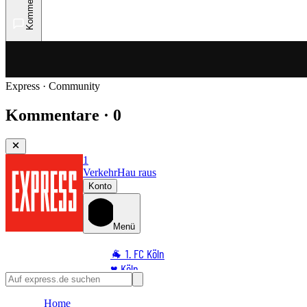
Kommentare
Express · Community
Kommentare · 0
1
Verkehr
Hau raus
Konto
Menü
🐐 1. FC Köln
♥️ Köln
⭐ Promi
Home
🏆 Sport