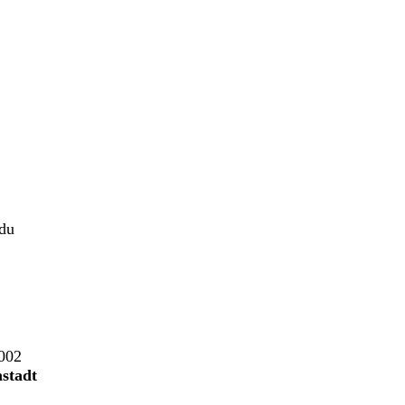
 du
2002
mstadt