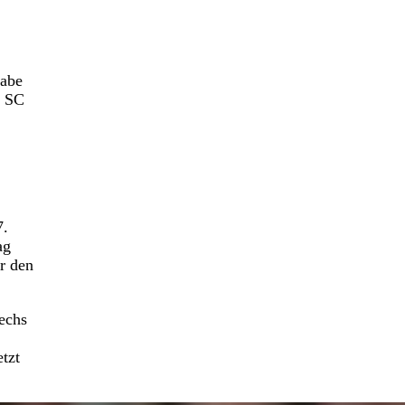
gabe
m SC
7.
ag
r den
echs
tzt