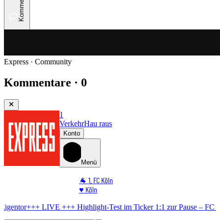
Kommentare
Express · Community
Kommentare · 0
1
Verkehr
Hau raus
Konto
Menü
🐐 1. FC Köln
♥️ Köln
⭐ Promi
IVE +++
Highlight-Test im Ticker
1:1 zur Pause – FC mit Durchhänger
🏆 Sport