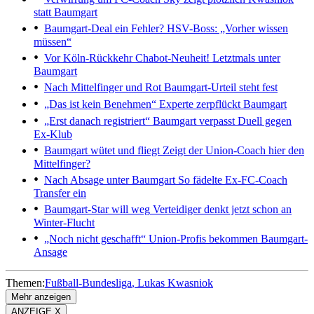
statt Baumgart
Baumgart-Deal ein Fehler?
HSV-Boss: „Vorher wissen
müssen“
Vor Köln-Rückkehr
Chabot-Neuheit! Letztmals unter
Baumgart
Nach Mittelfinger und Rot
Baumgart-Urteil steht fest
„Das ist kein Benehmen“
Experte zerpflückt Baumgart
„Erst danach registriert“
Baumgart verpasst Duell gegen
Ex-Klub
Baumgart wütet und fliegt
Zeigt der Union-Coach hier den
Mittelfinger?
Nach Absage unter Baumgart
So fädelte Ex-FC-Coach
Transfer ein
Baumgart-Star will weg
Verteidiger denkt jetzt schon an
Winter-Flucht
„Noch nicht geschafft“
Union-Profis bekommen Baumgart-
Ansage
Themen:
Fußball-Bundesliga
Lukas Kwasniok
Mehr anzeigen
ANZEIGE X