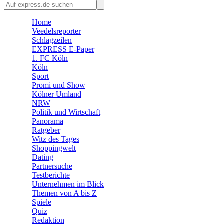
🛒 Shoppingwelt
🧩 Spiele
Home
Veedelsreporter
Schlagzeilen
EXPRESS E-Paper
1. FC Köln
Köln
Sport
Promi und Show
Kölner Umland
NRW
Politik und Wirtschaft
Panorama
Ratgeber
Witz des Tages
Shoppingwelt
Dating
Partnersuche
Testberichte
Unternehmen im Blick
Themen von A bis Z
Spiele
Quiz
Redaktion