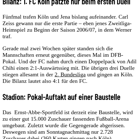
Bilanz: 1. FC Köln patzte nur beim ersten Duell
Fünfmal trafen Köln und Jena bislang aufeinander. Carl
Zeiss gewann nur die erste Partie – eben jenes Zweitliga-
Heimspiel zu Beginn der Saison 2006/07, in dem Werner
traf.
Gerade mal zwei Wochen später standen sich die
Mannschaften erneut gegenüber, dieses Mal im DFB-
Pokal. Und der FC nahm durch einen Doppelpack von Adil
Chihi einen 2:1-Auswärtssieg mit. Die übrigen drei Duelle
stiegen allesamt in der
2. Bundesliga
und gingen an Köln.
Die Bilanz lautet also 4:1 für den FC.
Stadion: Pokal-Auftakt auf einer Baustelle
Das Ernst-Abbe-Sportfeld ist derzeit eine Baustelle, wird
zu einer gut 15.000 Zuschauer fassenden Fußball-Arena
umgebaut. Zuletzt wurde die Gegengerade abgerissen.
Deswegen sind am Sonntagnachmittag nur 2.728
Zuschauer dabei (360 Karten gingen nach Köln).