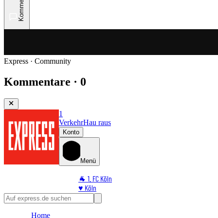
Kommentare
Express · Community
Kommentare · 0
1
Verkehr
Hau raus
Konto
Menü
🐐 1. FC Köln
♥️ Köln
⭐ Promi
🏆 Sport
Home