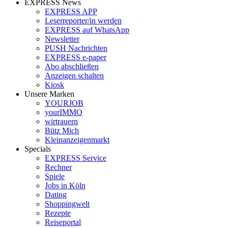
EXPRESS News
EXPRESS APP
Leserreporter/in werden
EXPRESS auf WhatsApp
Newsletter
PUSH Nachrichten
EXPRESS e-paper
Abo abschließen
Anzeigen schalten
Kiosk
Unsere Marken
YOURJOB
yourIMMO
wirtrauern
Bütz Mich
Kleinanzeigenmarkt
Specials
EXPRESS Service
Rechner
Spiele
Jobs in Köln
Dating
Shoppingwelt
Rezepte
Reiseportal