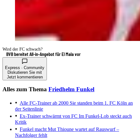
Wird der FC schwach?
BVB bereitet All-in-Angebot für El Mala vor
Express · Community
Diskutieren Sie mit
Jetzt kommentieren
Alles zum Thema
Friedhelm Funkel
Alle FC-Trainer ab 2000
Sie standen beim 1. FC Köln an
der Seitenlinie
Ex-Trainer schwärmt von FC
Im Funkel-Lob steckt auch
Kritik
Funkel macht Mut
Thioune wartet auf Rauswurf –
Nachfolger fehlt