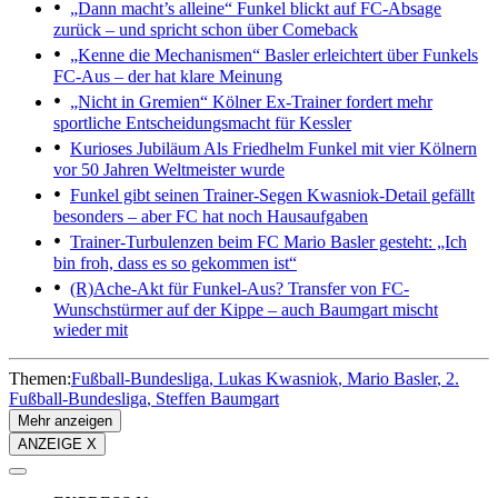
„Dann macht’s alleine“
Funkel blickt auf FC-Absage
zurück – und spricht schon über Comeback
„Kenne die Mechanismen“
Basler erleichtert über Funkels
FC-Aus – der hat klare Meinung
„Nicht in Gremien“
Kölner Ex-Trainer fordert mehr
sportliche Entscheidungsmacht für Kessler
Kurioses Jubiläum
Als Friedhelm Funkel mit vier Kölnern
vor 50 Jahren Weltmeister wurde
Funkel gibt seinen Trainer-Segen
Kwasniok-Detail gefällt
besonders – aber FC hat noch Hausaufgaben
Trainer-Turbulenzen beim FC
Mario Basler gesteht: „Ich
bin froh, dass es so gekommen ist“
(R)Ache-Akt für Funkel-Aus?
Transfer von FC-
Wunschstürmer auf der Kippe – auch Baumgart mischt
wieder mit
Themen:
Fußball-Bundesliga
Lukas Kwasniok
Mario Basler
2.
Fußball-Bundesliga
Steffen Baumgart
Mehr anzeigen
ANZEIGE X