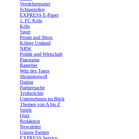
🛒 Shoppingwelt
Veedelsreporter
🧩 Spiele
Schlagzeilen
EXPRESS E-Paper
1. FC Köln
Köln
Sport
Promi und Show
Kölner Umland
NRW
Politik und Wirtschaft
Panorama
Ratgeber
Witz des Tages
Shoppingwelt
Dating
Partnersuche
Testberichte
Unternehmen im Blick
Themen von A bis Z
Spiele
Quiz
Redaktion
Newsletter
Unsere Partner
EXPRESS Service