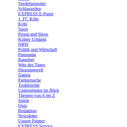
🛒 Shoppingwelt
Veedelsreporter
🧩 Spiele
Schlagzeilen
EXPRESS E-Paper
1. FC Köln
Köln
Sport
Promi und Show
Kölner Umland
NRW
Politik und Wirtschaft
Panorama
Ratgeber
Witz des Tages
Shoppingwelt
Dating
Partnersuche
Testberichte
Unternehmen im Blick
Themen von A bis Z
Spiele
Quiz
Redaktion
Newsletter
Unsere Partner
EXPRESS Service