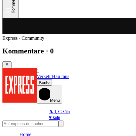
Kommentare
Express · Community
Kommentare · 0
1
Verkehr
Hau raus
Konto
Menü
🐐 1. FC Köln
♥️ Köln
⭐ Promi
🏆 Sport
Home