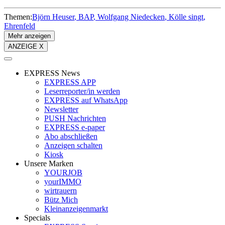
Themen:
Björn Heuser
BAP
Wolfgang Niedecken
Kölle singt
Ehrenfeld
Mehr anzeigen
ANZEIGE X
EXPRESS News
EXPRESS APP
Leserreporter/in werden
EXPRESS auf WhatsApp
Newsletter
PUSH Nachrichten
EXPRESS e-paper
Abo abschließen
Anzeigen schalten
Kiosk
Unsere Marken
YOURJOB
yourIMMO
wirtrauern
Bütz Mich
Kleinanzeigenmarkt
Specials