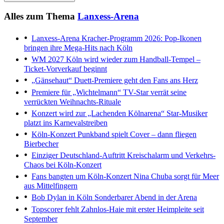
Alles zum Thema
Lanxess-Arena
Lanxess-Arena
Kracher-Programm 2026: Pop-Ikonen
bringen ihre Mega-Hits nach Köln
WM 2027
Köln wird wieder zum Handball-Tempel –
Ticket-Vorverkauf beginnt
„Gänsehaut“
Duett-Premiere geht den Fans ans Herz
Premiere für „Wichtelmann“
TV-Star verrät seine
verrückten Weihnachts-Rituale
Konzert wird zur „Lachenden Kölnarena“
Star-Musiker
platzt ins Karnevalstreiben
Köln-Konzert
Punkband spielt Cover – dann fliegen
Bierbecher
Einziger Deutschland-Auftritt
Kreischalarm und Verkehrs-
Chaos bei Köln-Konzert
Fans bangten um Köln-Konzert
Nina Chuba sorgt für Meer
aus Mittelfingern
Bob Dylan in Köln
Sonderbarer Abend in der Arena
Topscorer fehlt
Zahnlos-Haie mit erster Heimpleite seit
September