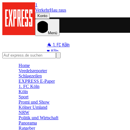
1
Verkehr
Hau raus
Konto
Menü
🐐 1. FC Köln
♥️ Köln
⭐ Promi
Home
🏆 Sport
Veedelsreporter
🛒 Shoppingwelt
Schlagzeilen
🧩 Spiele
EXPRESS E-Paper
1. FC Köln
Köln
Sport
Promi und Show
Kölner Umland
NRW
Politik und Wirtschaft
Panorama
Ratgeber