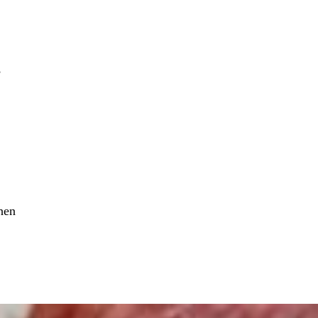
,
hen