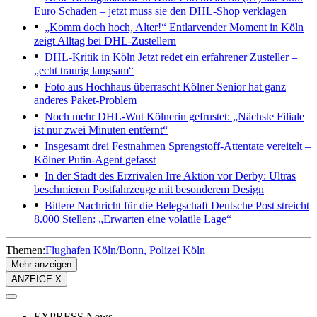
Euro Schaden – jetzt muss sie den DHL-Shop verklagen
„Komm doch hoch, Alter!“
Entlarvender Moment in Köln
zeigt Alltag bei DHL-Zustellern
DHL-Kritik in Köln
Jetzt redet ein erfahrener Zusteller –
„echt traurig langsam“
Foto aus Hochhaus überrascht
Kölner Senior hat ganz
anderes Paket-Problem
Noch mehr DHL-Wut
Kölnerin gefrustet: „Nächste Filiale
ist nur zwei Minuten entfernt“
Insgesamt drei Festnahmen
Sprengstoff-Attentate vereitelt –
Kölner Putin-Agent gefasst
In der Stadt des Erzrivalen
Irre Aktion vor Derby: Ultras
beschmieren Postfahrzeuge mit besonderem Design
Bittere Nachricht für die Belegschaft
Deutsche Post streicht
8.000 Stellen: „Erwarten eine volatile Lage“
Themen:
Flughafen Köln/Bonn
Polizei Köln
Mehr anzeigen
ANZEIGE X
EXPRESS News