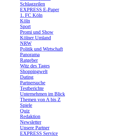
🧩 Spiele
Schlagzeilen
EXPRESS E-Paper
1. FC Köln
Köln
Sport
Promi und Show
Kölner Umland
NRW
Politik und Wirtschaft
Panorama
Ratgeber
Witz des Tages
Shoppingwelt
Dating
Partnersuche
Testberichte
Unternehmen im Blick
Themen von A bis Z
Spiele
Quiz
Redaktion
Newsletter
Unsere Partner
EXPRESS Service