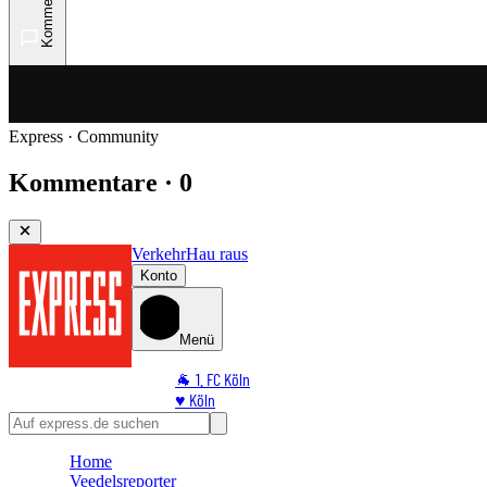
Kommentare
Express · Community
Kommentare · 0
Verkehr
Hau raus
Konto
Menü
🐐 1. FC Köln
♥️ Köln
⭐ Promi
🏆 Sport
Home
🛒 Shoppingwelt
Veedelsreporter