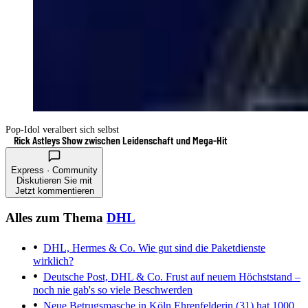
Pop-Idol veralbert sich selbst
Rick Astleys Show zwischen Leidenschaft und Mega-Hit
Express · Community
Diskutieren Sie mit
Jetzt kommentieren
Alles zum Thema
DHL
DHL, Hermes & Co.
Wie gut sind die Paketdienste
wirklich?
Deutsche Post, DHL & Co.
Frust auf neuem Höchststand –
noch nie gab's so viele Beschwerden
Neue Betrugsmasche in Köln
Ehrenfelderin (31) hat 1000