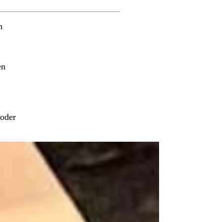
n
en
 oder