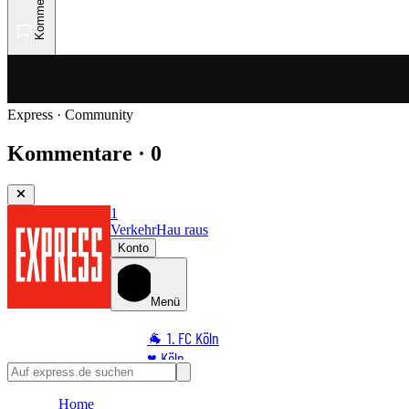
Kommentare
Express · Community
Kommentare · 0
1
Verkehr
Hau raus
Konto
Menü
🐐 1. FC Köln
♥️ Köln
⭐ Promi
Home
🏆 Sport