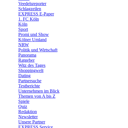
Veedelsreporter
🛒 Shoppingwelt
Schlagzeilen
🧩 Spiele
EXPRESS E-Paper
1. FC Köln
Köln
Sport
Promi und Show
Kölner Umland
NRW
Politik und Wirtschaft
Panorama
Ratgeber
Witz des Tages
Shoppingwelt
Dating
Partnersuche
Testberichte
Unternehmen im Blick
Themen von A bis Z
Spiele
Quiz
Redaktion
Newsletter
Unsere Partner
EXPRESS Service