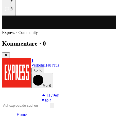
Kommentare
Express · Community
Kommentare · 0
1
Verkehr
Hau raus
Konto
Menü
🐐 1. FC Köln
♥️ Köln
⭐ Promi
🏆 Sport
Home