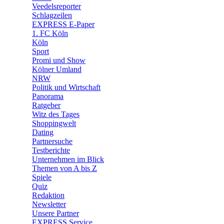
🛒 Shoppingwelt
Veedelsreporter
🧩 Spiele
Schlagzeilen
EXPRESS E-Paper
1. FC Köln
Köln
Sport
Promi und Show
Kölner Umland
NRW
Politik und Wirtschaft
Panorama
Ratgeber
Witz des Tages
Shoppingwelt
Dating
Partnersuche
Testberichte
Unternehmen im Blick
Themen von A bis Z
Spiele
Quiz
Redaktion
Newsletter
Unsere Partner
EXPRESS Service