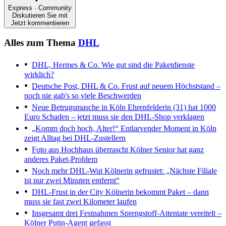
Express · Community
Diskutieren Sie mit
Jetzt kommentieren
Alles zum Thema
DHL
DHL, Hermes & Co.
Wie gut sind die Paketdienste
wirklich?
Deutsche Post, DHL & Co.
Frust auf neuem Höchststand –
noch nie gab's so viele Beschwerden
Neue Betrugsmasche in Köln
Ehrenfelderin (31) hat 1000
Euro Schaden – jetzt muss sie den DHL-Shop verklagen
„Komm doch hoch, Alter!“
Entlarvender Moment in Köln
zeigt Alltag bei DHL-Zustellern
Foto aus Hochhaus überrascht
Kölner Senior hat ganz
anderes Paket-Problem
Noch mehr DHL-Wut
Kölnerin gefrustet: „Nächste Filiale
ist nur zwei Minuten entfernt“
DHL-Frust in der City
Kölnerin bekommt Paket – dann
muss sie fast zwei Kilometer laufen
Insgesamt drei Festnahmen
Sprengstoff-Attentate vereitelt –
Kölner Putin-Agent gefasst