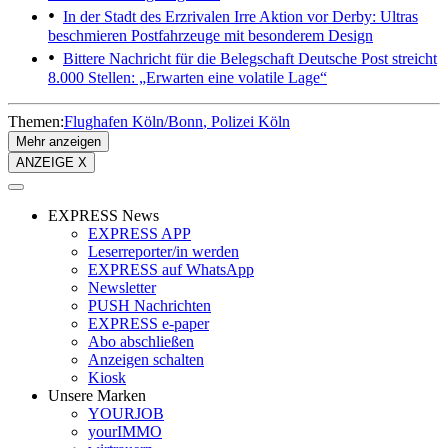
In der Stadt des Erzrivalen
Irre Aktion vor Derby: Ultras
beschmieren Postfahrzeuge mit besonderem Design
Bittere Nachricht für die Belegschaft
Deutsche Post streicht
8.000 Stellen: „Erwarten eine volatile Lage“
Themen:
Flughafen Köln/Bonn
Polizei Köln
Mehr anzeigen
ANZEIGE X
EXPRESS News
EXPRESS APP
Leserreporter/in werden
EXPRESS auf WhatsApp
Newsletter
PUSH Nachrichten
EXPRESS e-paper
Abo abschließen
Anzeigen schalten
Kiosk
Unsere Marken
YOURJOB
yourIMMO