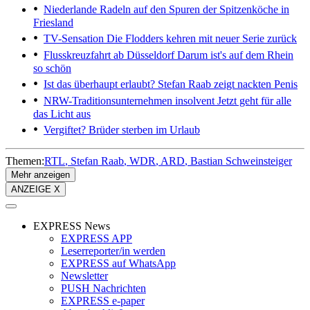
Niederlande
Radeln auf den Spuren der Spitzenköche in
Friesland
TV-Sensation
Die Flodders kehren mit neuer Serie zurück
Flusskreuzfahrt ab Düsseldorf
Darum ist's auf dem Rhein
so schön
Ist das überhaupt erlaubt?
Stefan Raab zeigt nackten Penis
NRW-Traditionsunternehmen insolvent
Jetzt geht für alle
das Licht aus
Vergiftet?
Brüder sterben im Urlaub
Themen:
RTL
Stefan Raab
WDR
ARD
Bastian Schweinsteiger
Mehr anzeigen
ANZEIGE X
EXPRESS News
EXPRESS APP
Leserreporter/in werden
EXPRESS auf WhatsApp
Newsletter
PUSH Nachrichten
EXPRESS e-paper