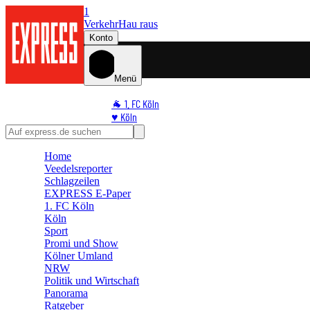
1
Verkehr
Hau raus
Konto
Menü
🐐 1. FC Köln
♥️ Köln
⭐ Promi
🏆 Sport
Home
🛒 Shoppingwelt
Veedelsreporter
🧩 Spiele
Schlagzeilen
EXPRESS E-Paper
1. FC Köln
Köln
Sport
Promi und Show
Kölner Umland
NRW
Politik und Wirtschaft
Panorama
Ratgeber