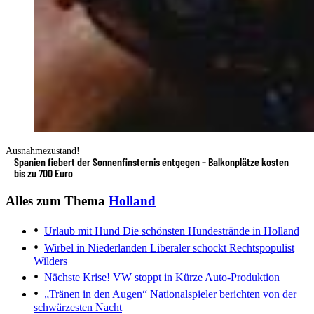
Ausnahmezustand!
Spanien fiebert der Sonnenfinsternis entgegen – Balkonplätze kosten
bis zu 700 Euro
Alles zum Thema
Holland
Urlaub mit Hund
Die schönsten Hundestrände in Holland
Wirbel in Niederlanden
Liberaler schockt Rechtspopulist
Wilders
Nächste Krise!
VW stoppt in Kürze Auto-Produktion
„Tränen in den Augen“
Nationalspieler berichten von der
schwärzesten Nacht