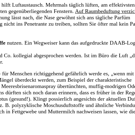
hilft Luftaustausch. Mehrmals täglich lüften, am effektivsten 
neten gegenüberliegenden Fenstern.
Auf Raumbeduftung verzic
ung lässt nach, die Nase gewöhnt sich ans tägliche Parfüm
nicht ins Penetrante zu treiben, sollten Sie öfter mal kein P
ffe
nutzen. Ein Wegweiser kann das aufgedruckte DAAB-Lo
 Co. kollegial abgesprochen werden. Ist im Büro die Luft „d
r.
für Menschen richtiggehend gefährlich werde es, „wenn mi
ängel überdeckt werden, zum Beispiel der charakteristische
 Meeresbrisenaromaspray übertünchten, muffig-modrigen Od
s dürften sich noch daran erinnern, dass es früher in der Reg
us (gesund!). Klingt possierlich angesichts der aktuellen Duf
ass z. B. polyzyklische Moschusduftstoffe und ähnliche Verbind
auch in Fettgewebe und Muttermilch nachweisen lassen, wie di