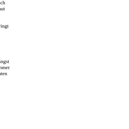
uch
aut
ringt
ngst
immer
hten