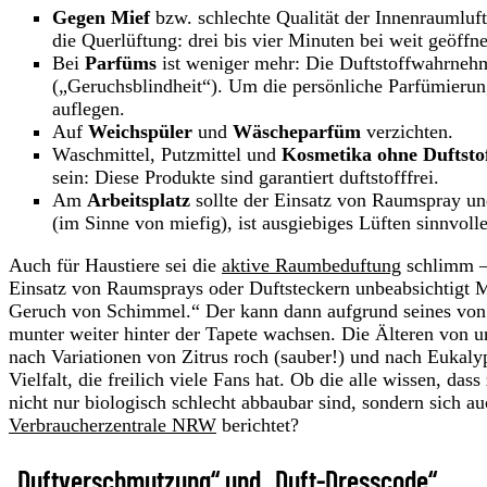
Gegen Mief
bzw. schlechte Qualität der Innenraumluft 
die Querlüftung: drei bis vier Minuten bei weit geöff
Bei
Parfüms
ist weniger mehr: Die Duftstoffwahrnehm
(„Geruchsblindheit“). Um die persönliche Parfümierung 
auflegen.
Auf
Weichspüler
und
Wäscheparfüm
verzichten.
Waschmittel, Putzmittel und
Kosmetika ohne Duftsto
sein: Diese Produkte sind garantiert duftstofffrei.
Am
Arbeitsplatz
sollte der Einsatz von Raumspray und
(im Sinne von miefig), ist ausgiebiges Lüften sinnvolle
Auch für Haustiere sei die
aktive Raumbeduftung
schlimm – 
Einsatz von Raumsprays oder Duftsteckern unbeabsichtigt M
Geruch von Schimmel.“ Der kann dann aufgrund seines von
munter weiter hinter der Tapete wachsen. Die Älteren von un
nach Variationen von Zitrus roch (sauber!) und nach Eukalypt
Vielfalt, die freilich viele Fans hat. Ob die alle wissen, d
nicht nur biologisch schlecht abbaubar sind, sondern sich 
Verbraucherzentrale NRW
berichtet?
„Duftverschmutzung“ und „Duft-Dresscode“