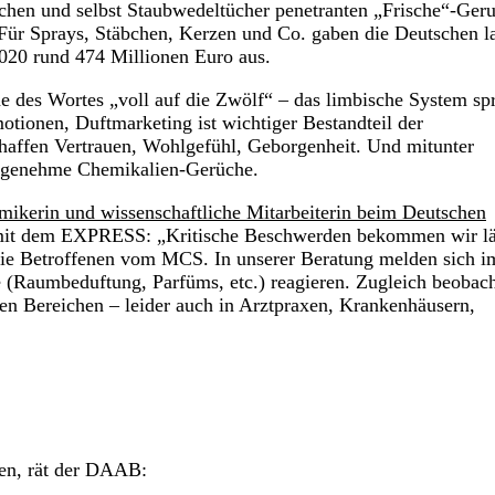
echen und selbst Staubwedeltücher penetranten „Frische“-Ger
Für Sprays, Stäbchen, Kerzen und Co. gaben die Deutschen l
20 rund 474 Millionen Euro aus.
ne des Wortes „voll auf die Zwölf“ – das limbische System sp
otionen, Duftmarketing ist wichtiger Bestandteil der
haffen Vertrauen, Wohlgefühl, Geborgenheit. Und mitunter
angenehme Chemikalien-Gerüche.
mikerin und wissenschaftliche Mitarbeiterin beim Deutschen
 mit dem EXPRESS: „Kritische Beschwerden bekommen wir lä
wie Betroffenen vom MCS. In unserer Beratung melden sich 
e (Raumbeduftung, Parfüms, etc.) reagieren. Zugleich beobac
hen Bereichen – leider auch in Arztpraxen, Krankenhäusern,
ten, rät der DAAB: