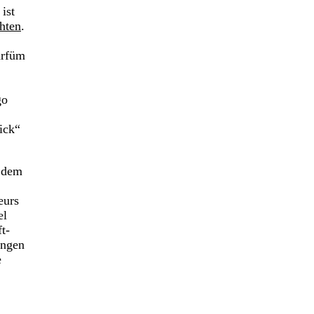
ist
hten
.
arfüm
go
ick“
t dem
eurs
el
t-
ungen
e