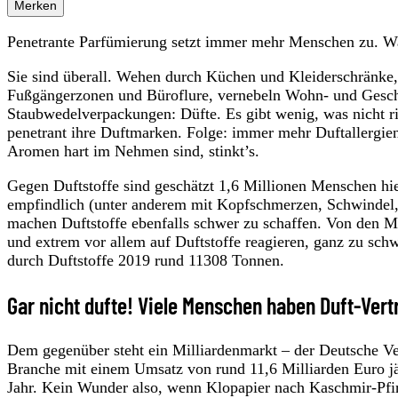
Merken
Penetrante Parfümierung setzt immer mehr Menschen zu. W
Sie sind überall. Wehen durch Küchen und Kleiderschränke,
Fußgängerzonen und Büroflure, vernebeln Wohn- und Gesch
Staubwedelverpackungen: Düfte. Es gibt wenig, was nicht rie
penetrant ihre Duftmarken. Folge: immer mehr Duftallergie
Aromen hart im Nehmen sind, stinkt’s.
Gegen Duftstoffe sind geschätzt 1,6 Millionen Menschen hie
empfindlich (unter anderem mit Kopfschmerzen, Schwindel, 
machen Duftstoffe ebenfalls schwer zu schaffen. Von den M
und extrem vor allem auf Duftstoffe reagieren, ganz zu schw
durch Duftstoffe 2019 rund 11308 Tonnen.
Gar nicht dufte! Viele Menschen haben Duft-Vert
Dem gegenüber steht ein Milliardenmarkt – der Deutsche Verb
Branche mit einem Umsatz von rund 11,6 Milliarden Euro jäh
Jahr. Kein Wunder also, wenn Klopapier nach Kaschmir-Pfirs