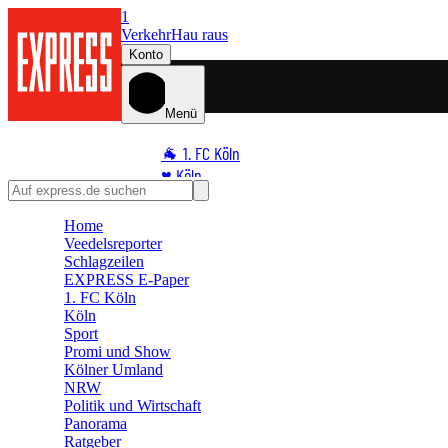
1
Verkehr
Hau raus
Konto
Menü
🐐 1. FC Köln
♥️ Köln
⭐ Promi
Home
🏆 Sport
Veedelsreporter
🛒 Shoppingwelt
Schlagzeilen
🧩 Spiele
EXPRESS E-Paper
1. FC Köln
Köln
Sport
Promi und Show
Kölner Umland
NRW
Politik und Wirtschaft
Panorama
Ratgeber