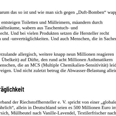
arum das so ist und wie man sich gegen „Duft-Bomben“ wap
 entsteigen Toiletten und Mülleimern, mäandern durch
äftsräume, wabern aus Taschentuch- und
cht. Und bei vielen Produkten setzen die Hersteller recht
n und -unverträglichkeiten. Und auch Menschen, die in Sache
rzulande allergisch, weitere knapp neun Millionen reagieren
Übelkeit) auf Düfte, den rund acht Millionen Asthmatikern
enschen, die an MCS (Multiple Chemikalien-Sensitivität) lei
eigen. Und nicht zuletzt betrug die Abwasser-Belastung allei
räglichkeit
and der Riechstoffhersteller e. V. spricht von einer „global
rlich“, allein in Deutschland seien es 500 Millionen Euro i
ich, Müllbeutel nach Vanille-Lavendel, Textilerfrischer nac