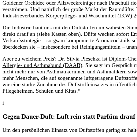
Goldener Orchidee oder Allzweckreiniger nach Patschuli ri
verströmen. Und natürlich der große Markt der Raumdüfte: 
Industrieverbandes Körperpflege- und Waschmittel (IKW)
20
Die Industrie haut uns mit den Duftstoffen im wahrsten Sin
direkt drauf an (siehe Kasten oben). Düfte wecken sofort Em
Verkaufsstrategie – sorgsam komponierte Aromacocktails sc
überdecken sie – insbesondere bei Reinigungsmitteln – un
Aber zu welchem Preis?
Dr. Silvia Pleschka ist Diplom-Che
Allergie- und Asthmabund (DAAB)
. Sie sagt im Gespräch
nicht mehr nur von Asthmatikerinnen und Asthmatikern so
mehr Menschen, die auf sogenannte luftgetragene Duftstoff
wir eine starke Zunahme des Duftstoffeinsatzes in öffentlic
Pflegeheimen, Schulen und Kitas.“
i
Gegen Dauer-Duft: Luft rein statt Parfüm drauf
Um den persönlichen Einsatz von Duftstoffen gering zu hal