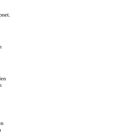
pnet.
n
den
n
en
m
h