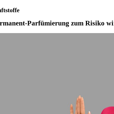
ftstoffe
rmanent-Parfümierung zum Risiko wi