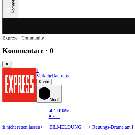
Kommentare
Express · Community
Kommentare · 0
1
Verkehr
Hau raus
Konto
Menü
🐐 1. FC Köln
♥️ Köln
⭐ Promi
n lassen
+++ EILMELDUNG +++
Rettungs-Drama am Rhein
Mann wil
🏆 Sport