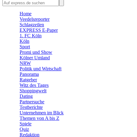
🛒 Shoppingwelt
🧩 Spiele
Home
Veedelsreporter
Schlagzeilen
EXPRESS E-Paper
1. FC Köln
Köln
Sport
Promi und Show
Kölner Umland
NRW
Politik und Wirtschaft
Panorama
Ratgeber
Witz des Tages
Shoppingwelt
Dating
Partnersuche
Testberichte
Unternehmen im Blick
Themen von A bis Z
Spiele
Quiz
Redaktion