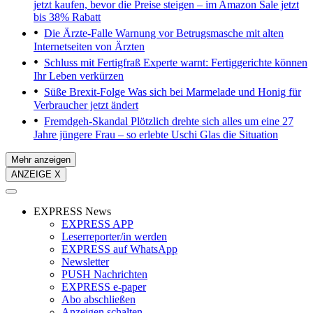
jetzt kaufen, bevor die Preise steigen – im Amazon Sale jetzt
bis 38% Rabatt
Die Ärzte-Falle
Warnung vor Betrugsmasche mit alten
Internetseiten von Ärzten
Schluss mit Fertigfraß
Experte warnt: Fertiggerichte können
Ihr Leben verkürzen
Süße Brexit-Folge
Was sich bei Marmelade und Honig für
Verbraucher jetzt ändert
Fremdgeh-Skandal
Plötzlich drehte sich alles um eine 27
Jahre jüngere Frau – so erlebte Uschi Glas die Situation
Mehr anzeigen
ANZEIGE X
EXPRESS News
EXPRESS APP
Leserreporter/in werden
EXPRESS auf WhatsApp
Newsletter
PUSH Nachrichten
EXPRESS e-paper
Abo abschließen
Anzeigen schalten