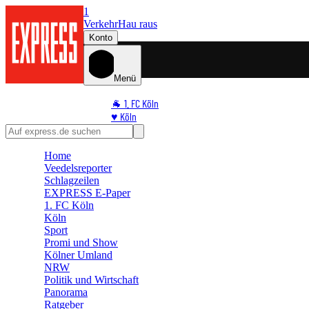
1
Verkehr
Hau raus
Konto
Menü
🐐 1. FC Köln
♥️ Köln
⭐ Promi
🏆 Sport
Home
🛒 Shoppingwelt
Veedelsreporter
🧩 Spiele
Schlagzeilen
EXPRESS E-Paper
1. FC Köln
Köln
Sport
Promi und Show
Kölner Umland
NRW
Politik und Wirtschaft
Panorama
Ratgeber