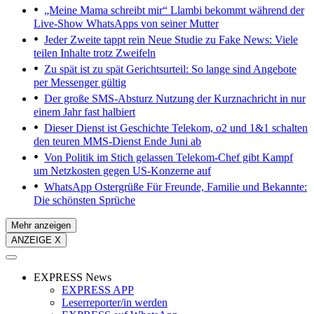
„Meine Mama schreibt mir“
Llambi bekommt während der
Live-Show WhatsApps von seiner Mutter
Jeder Zweite tappt rein
Neue Studie zu Fake News: Viele
teilen Inhalte trotz Zweifeln
Zu spät ist zu spät
Gerichtsurteil: So lange sind Angebote
per Messenger gültig
Der große SMS-Absturz
Nutzung der Kurznachricht in nur
einem Jahr fast halbiert
Dieser Dienst ist Geschichte
Telekom, o2 und 1&1 schalten
den teuren MMS-Dienst Ende Juni ab
Von Politik im Stich gelassen
Telekom-Chef gibt Kampf
um Netzkosten gegen US-Konzerne auf
WhatsApp Ostergrüße
Für Freunde, Familie und Bekannte:
Die schönsten Sprüche
Mehr anzeigen
ANZEIGE X
EXPRESS News
EXPRESS APP
Leserreporter/in werden