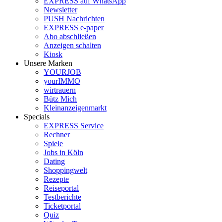
EXPRESS auf WhatsApp
Newsletter
PUSH Nachrichten
EXPRESS e-paper
Abo abschließen
Anzeigen schalten
Kiosk
Unsere Marken
YOURJOB
yourIMMO
wirtrauern
Bütz Mich
Kleinanzeigenmarkt
Specials
EXPRESS Service
Rechner
Spiele
Jobs in Köln
Dating
Shoppingwelt
Rezepte
Reiseportal
Testberichte
Ticketportal
Quiz