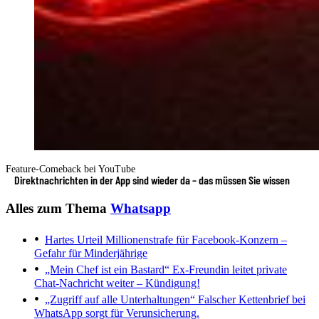
Feature-Comeback bei YouTube
Direktnachrichten in der App sind wieder da – das müssen Sie wissen
Alles zum Thema
Whatsapp
Hartes Urteil
Millionenstrafe für Facebook-Konzern –
Gefahr für Minderjährige
„Mein Chef ist ein Bastard“
Ex-Freundin leitet private
Chat-Nachricht weiter – Kündigung!
„Zugriff auf alle Unterhaltungen“
Falscher Kettenbrief bei
WhatsApp sorgt für Verunsicherung.