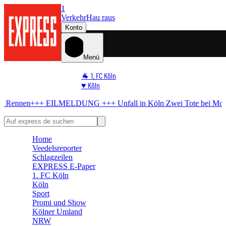
1
Verkehr
Hau raus
Konto
Menü
🐐 1. FC Köln
♥️ Köln
⭐ Promi
UNG +++
Unfall in Köln
Zwei Tote bei Motorrad-Unfall – Verdacht auf
🏆 Sport
🛒 Shoppingwelt
🧩 Spiele
Home
Veedelsreporter
Schlagzeilen
EXPRESS E-Paper
1. FC Köln
Köln
Sport
Promi und Show
Kölner Umland
NRW