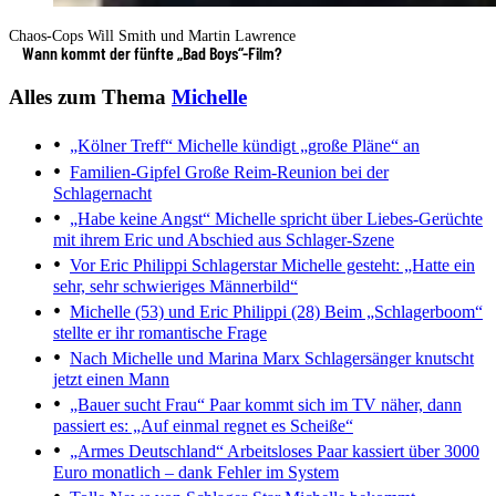
Chaos-Cops Will Smith und Martin Lawrence
Wann kommt der fünfte „Bad Boys“-Film?
Alles zum Thema
Michelle
„Kölner Treff“
Michelle kündigt „große Pläne“ an
Familien-Gipfel
Große Reim-Reunion bei der
Schlagernacht
„Habe keine Angst“
Michelle spricht über Liebes-Gerüchte
mit ihrem Eric und Abschied aus Schlager-Szene
Vor Eric Philippi
Schlagerstar Michelle gesteht: „Hatte ein
sehr, sehr schwieriges Männerbild“
Michelle (53) und Eric Philippi (28)
Beim „Schlagerboom“
stellte er ihr romantische Frage
Nach Michelle und Marina Marx
Schlagersänger knutscht
jetzt einen Mann
„Bauer sucht Frau“
Paar kommt sich im TV näher, dann
passiert es: „Auf einmal regnet es Scheiße“
„Armes Deutschland“
Arbeitsloses Paar kassiert über 3000
Euro monatlich – dank Fehler im System