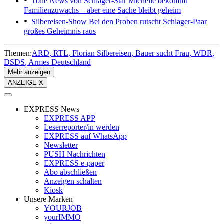
Tolle News von Schlager-Star
Michelle bekommt
Familienzuwachs – aber eine Sache bleibt geheim
Silbereisen-Show
Bei den Proben rutscht Schlager-Paar
großes Geheimnis raus
Themen:
ARD
RTL
Florian Silbereisen
Bauer sucht Frau
WDR
DSDS
Armes Deutschland
Mehr anzeigen
ANZEIGE X
EXPRESS News
EXPRESS APP
Leserreporter/in werden
EXPRESS auf WhatsApp
Newsletter
PUSH Nachrichten
EXPRESS e-paper
Abo abschließen
Anzeigen schalten
Kiosk
Unsere Marken
YOURJOB
yourIMMO