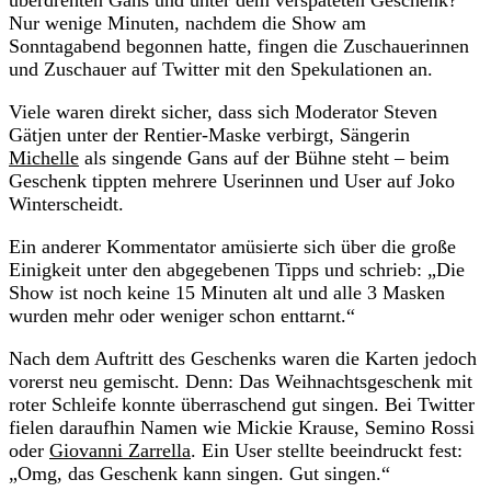
überdrehten Gans und unter dem verspäteten Geschenk?
Nur wenige Minuten, nachdem die Show am
Sonntagabend begonnen hatte, fingen die Zuschauerinnen
und Zuschauer auf Twitter mit den Spekulationen an.
Viele waren direkt sicher, dass sich Moderator Steven
Gätjen unter der Rentier-Maske verbirgt, Sängerin
Michelle
als singende Gans auf der Bühne steht – beim
Geschenk tippten mehrere Userinnen und User auf Joko
Winterscheidt.
Ein anderer Kommentator amüsierte sich über die große
Einigkeit unter den abgegebenen Tipps und schrieb: „Die
Show ist noch keine 15 Minuten alt und alle 3 Masken
wurden mehr oder weniger schon enttarnt.“
Nach dem Auftritt des Geschenks waren die Karten jedoch
vorerst neu gemischt. Denn: Das Weihnachtsgeschenk mit
roter Schleife konnte überraschend gut singen. Bei Twitter
fielen daraufhin Namen wie Mickie Krause, Semino Rossi
oder
Giovanni Zarrella
. Ein User stellte beeindruckt fest:
„Omg, das Geschenk kann singen. Gut singen.“